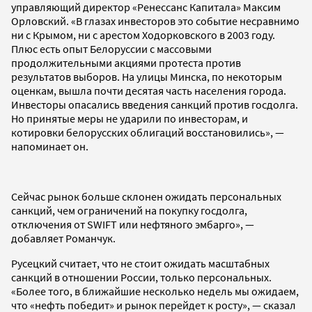
управляющий директор «Ренессанс Капитала» Максим
Орловский. «В глазах инвесторов это событие несравнимо
ни с Крымом, ни с арестом Ходорковского в 2003 году.
Плюс есть опыт Белоруссии с массовыми
продолжительными акциями протеста против
результатов выборов. На улицы Минска, по некоторым
оценкам, вышла почти десятая часть населения города.
Инвесторы опасались введения санкций против госдолга.
Но принятые меры не ударили по инвесторам, и
котировки белорусских облигаций восстановились», —
напоминает он.
Сейчас рынок больше склонен ожидать персональных
санкций, чем ограничений на покупку госдолга,
отключения от SWIFT или нефтяного эмбарго», —
добавляет Романчук.
Русецкий считает, что не стоит ожидать масштабных
санкций в отношении России, только персональных.
«Более того, в ближайшие несколько недель мы ожидаем,
что «нефть победит» и рынок перейдет к росту», — сказал