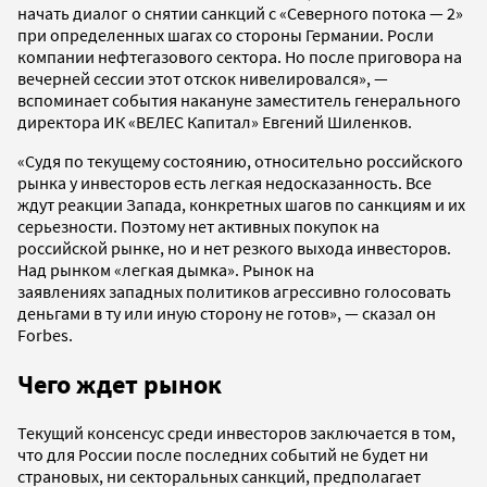
начать диалог о снятии санкций с «Северного потока — 2»
при определенных шагах со стороны Германии. Росли
компании нефтегазового сектора. Но после приговора на
вечерней сессии этот отскок нивелировался», —
вспоминает события накануне заместитель генерального
директора ИК «ВЕЛЕС Капитал» Евгений Шиленков.
«Судя по текущему состоянию, относительно российского
рынка у инвесторов есть легкая недосказанность. Все
ждут реакции Запада, конкретных шагов по санкциям и их
серьезности. Поэтому нет активных покупок на
российской рынке, но и нет резкого выхода инвесторов.
Над рынком «легкая дымка». Рынок на
заявлениях западных политиков агрессивно голосовать
деньгами в ту или иную сторону не готов», — сказал он
Forbes.
Чего ждет рынок
Текущий консенсус среди инвесторов заключается в том,
что для России после последних событий не будет ни
страновых, ни секторальных санкций, предполагает