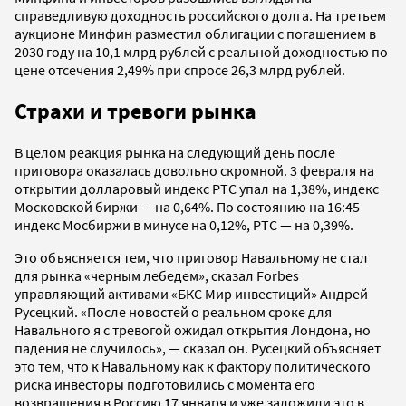
справедливую доходность российского долга. На третьем
аукционе Минфин разместил облигации с погашением в
2030 году на 10,1 млрд рублей с реальной доходностью по
цене отсечения 2,49% при спросе 26,3 млрд рублей.
Страхи и тревоги рынка
В целом реакция рынка на следующий день после
приговора оказалась довольно скромной. 3 февраля на
открытии долларовый индекс РТС упал на 1,38%, индекс
Московской биржи — на 0,64%. По состоянию на 16:45
индекс Мосбиржи в минусе на 0,12%, РТС — на 0,39%.
Это объясняется тем, что приговор Навальному не стал
для рынка «черным лебедем», сказал Forbes
управляющий активами «БКС Мир инвестиций» Андрей
Русецкий. «После новостей о реальном сроке для
Навального я с тревогой ожидал открытия Лондона, но
падения не случилось», — сказал он. Русецкий объясняет
это тем, что к Навальному как к фактору политического
риска инвесторы подготовились с момента его
возвращения в Россию 17 января и уже заложили это в