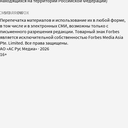
находящихся на территории Российской Федерации)
СМИ2
SPARROW
INFOX
Перепечатка материалов и использование их в любой форме,
в том числе и в электронных СМИ, возможны только с
письменного разрешения редакции. Товарный знак Forbes
является исключительной собственностью Forbes Media Asia
Pte. Limited. Все права защищены.
AO «АС Рус Медиа»
·
2026
16+