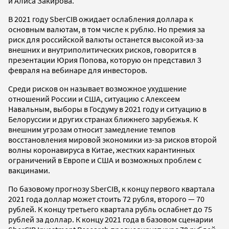
и Алиса Закирова.
В 2021 году SberCIB ожидает ослабления доллара к
основным валютам, в том числе к рублю. Но премия за
риск для российской валюты останется высокой из-за
внешних и внутриполитических рисков, говорится в
презентации Юрия Попова, которую он представил 3
февраля на вебинаре для инвесторов.
Среди рисков он называет возможное ухудшение
отношений России и США, ситуацию с Алексеем
Навальным, выборы в Госдуму в 2021 году и ситуацию в
Белоруссии и других странах ближнего зарубежья. К
внешним угрозам относит замедление темпов
восстановления мировой экономики из-за рисков второй
волны коронавируса в Китае, жестких карантинных
ограничений в Европе и США и возможных проблем с
вакцинами.
По базовому прогнозу SberCIB, к концу первого квартала
2021 года доллар может стоить 72 рубля, второго — 70
рублей. К концу третьего квартала рубль ослабнет до 75
рублей за доллар. К концу 2021 года в базовом сценарии