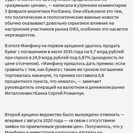
«разумным» ценам», — написали в утреннем комментарии
3 февраля аналитики Росбанка. Они объяснили это тем,
что политические и геополитические важные новости
обычно оказывают довольно серьезное влияние на
настроения участников рынка ОФЗ, особенно это касается
нерезидентов.
В итоге Минфину на первом аукционе удалось продать
бумаг с погашением в июле 2035 года на 9,7 млрд рублей
при спросе в 24,9 млрд рублей под 6,87% (доходность по
цене отсечения). «Минфину пришлось дать премию: если
сравнить с тем, как бумага с таким же сроком погашения
торговалась накануне, то премия составила 0,8
процентного пункта, что немало», — замечает
руководитель операций на валютном и денежном рынке
Металлинвестбанка Сергей Романчук.
Второй аукцион ведомство было вынуждено отменить —
впервые с августа 2020 года — «в связи с отсутствием
заявок по приемлемым уровням цен». Получилось, что у
Минфина и инвесторов разошлись взгляды на