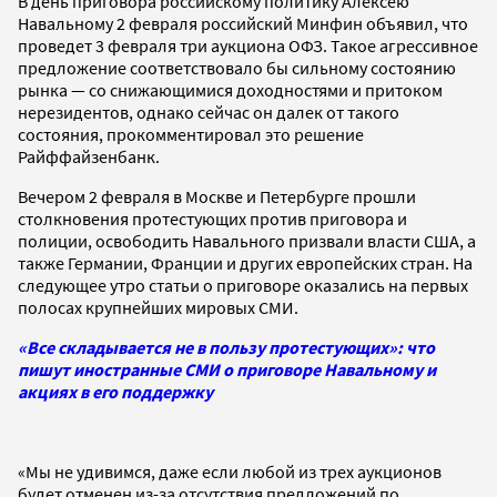
В день приговора российскому политику Алексею
Навальному 2 февраля российский Минфин объявил, что
проведет 3 февраля три аукциона ОФЗ. Такое агрессивное
предложение соответствовало бы сильному состоянию
рынка — со снижающимися доходностями и притоком
нерезидентов, однако сейчас он далек от такого
состояния, прокомментировал это решение
Райффайзенбанк.
Вечером 2 февраля в Москве и Петербурге прошли
столкновения протестующих против приговора и
полиции, освободить Навального призвали власти США, а
также Германии, Франции и других европейских стран. На
следующее утро статьи о приговоре оказались на первых
полосах крупнейших мировых СМИ.
«Все складывается не в пользу протестующих»: что
пишут иностранные СМИ о приговоре Навальному и
акциях в его поддержку
«Мы не удивимся, даже если любой из трех аукционов
будет отменен из-за отсутствия предложений по