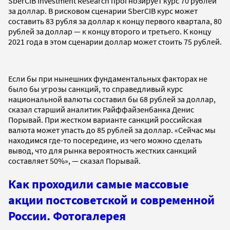
SberCIB Investment Research прогнозирует курс 70 рублей
за доллар. В рисковом сценарии SberCIB курс может
составить 83 рубля за доллар к концу первого квартала, 80
рублей за доллар — к концу второго и третьего. К концу
2021 года в этом сценарии доллар может стоить 75 рублей.
Если бы при нынешних фундаментальных факторах не
было бы угрозы санкций, то справедливый курс
национальной валюты составил бы 68 рублей за доллар,
сказал старший аналитик Райффайзенбанка Денис
Порывай. При жестком варианте санкций российская
валюта может упасть до 85 рублей за доллар. «Сейчас мы
находимся где-то посередине, из чего можно сделать
вывод, что для рынка вероятность жестких санкций
составляет 50%», — сказал Порывай.
Как проходили caмые массовые
акции постсоветской и современной
России. Фотогалерея