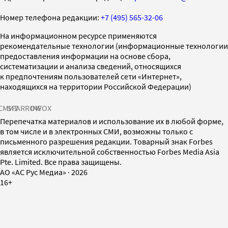
Номер телефона редакции:
+7 (495) 565-32-06
На информационном ресурсе применяются
рекомендательные технологии (информационные технологии
предоставления информации на основе сбора,
систематизации и анализа сведений, относящихся
к предпочтениям пользователей сети «Интернет»,
находящихся на территории Российской Федерации)
СМИ2
SPARROW
INFOX
Перепечатка материалов и использование их в любой форме,
в том числе и в электронных СМИ, возможны только с
письменного разрешения редакции. Товарный знак Forbes
является исключительной собственностью Forbes Media Asia
Pte. Limited. Все права защищены.
AO «АС Рус Медиа»
·
2026
16+