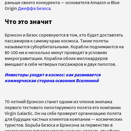
раньше своего конкурента — основателя Amazon и Blue
Origin
Джеффа Безоса
.
Что это значит
Брэнсон и Безос соревнуются в том, кто будет доставлять
пассажиров к самому краю космоса. Такие полеты
называются суборбитальными. Корабли поднимаются на
80-100 км и несколько минут проводят в условиях
микрогравитации. Корабли обоих миллиардеров
вмещают в себя четверых пассажиров и двух пилотов.
Инвесторы уходят в космос: как развивается
коммерческая сторона освоения Вселенной
70-летний Брэнсон станет одним из членов экипажа
первого тестового пилотируемого полета его компании
Virgin Galactiс. Он на себе проверит организацию полета
для будущих частных клиентов компании — космических
туристов. Борьба Безоса и Брэнсона за первенство в
космическом туризме может наконец сделать эту сферу,