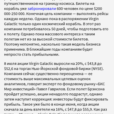
путешественников на границу космоса. Билеты на
корабль уже
забронировали
600 человек по цене $200
000-250 000. Конечная цель компании — выполнять рейсы
каждую неделю. Однако пока в распоряжении Virgin
Galactiс только один космический корабль. В этот раз
компании потребовалось 50 дней, чтобы подготовить его
к полету. Однако пока массового интереса к таким
полетам нет из-за высокой стоимости билетов.
Поэтому непонятно, насколько такая модель бизнеса
применима. В ближайшие годы компаниям будет
непросто стать прибыльными.
8 июля акции Virgin Galactiс выросли на 20%, с $43,8 до
$52,6 на торгах Нью-Йоркской фондовой биржи (NYSE).
Компания сейчас существенно переоценена — ее
стоимость выше максимальных целевых оценок
аналитиков, говорит эксперт по фондовому рынку «БКС
Мир инвестиций» Павел Гаврилов. Если полет Брэнсона
пройдет успешно, акции ненадолго подрастут, однако
затем наступит коррекция: инвесторы будут фиксировать
прибыль. Такое уже было в конце июня, когда акции
сначала за день взлетели на 16%, с $47,8 до $55,9. Как раз