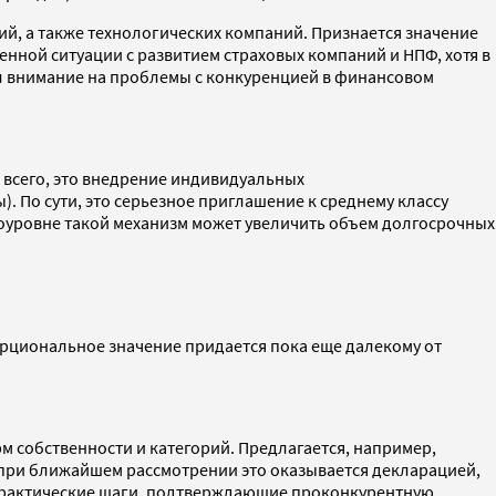
й, а также технологических компаний. Признается значение
нной ситуации с развитием страховых компаний и НПФ, хотя в
ил внимание на проблемы с конкуренцией в финансовом
 всего, это внедрение индивидуальных
. По сути, это серьезное приглашение к среднему классу
оуровне такой механизм может увеличить объем долгосрочных
рциональное значение придается пока еще далекому от
м собственности и категорий. Предлагается, например,
при ближайшем рассмотрении это оказывается декларацией,
 практические шаги, подтверждающие проконкурентную