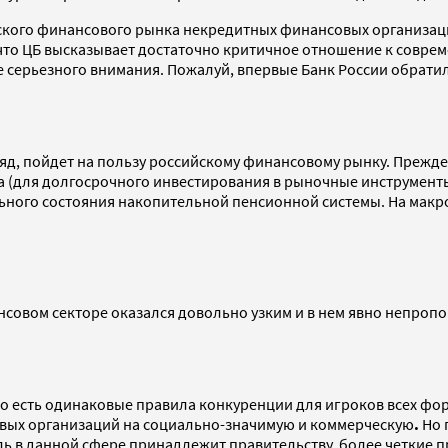
ского финансового рынка некредитных финансовых организаци
что ЦБ высказывает достаточно критичное отношение к совреме
е серьезного внимания. Пожалуй, впервые Банк России обрат
ляд, пойдет на пользу российскому финансовому рынку. Прежде
а (для долгосрочного инвестирования в рыночные инструменты)
ьного состояния накопительной пенсионной системы. На макр
овом секторе оказался довольно узким и в нем явно непропо
о есть одинаковые правила конкуренции для игроков всех фор
вых организаций на социально-значимую и коммерческую
.
Но 
ль в данной сфере принадлежит правительству, более четкие