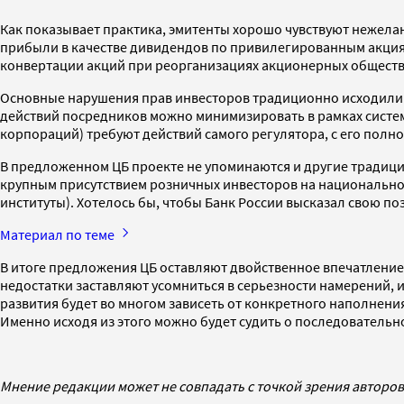
Как показывает практика, эмитенты хорошо чувствуют нежелан
прибыли в качестве дивидендов по привилегированным акция
конвертации акций при реорганизациях акционерных обществ
Основные нарушения прав инвесторов традиционно исходили о
действий посредников можно минимизировать в рамках систем
корпораций) требуют действий самого регулятора, с его пол
В предложенном ЦБ проекте не упоминаются и другие традицио
крупным присутствием розничных инвесторов на национально
институты). Хотелось бы, чтобы Банк России высказал свою п
Материал по теме
В итоге предложения ЦБ оставляют двойственное впечатление
недостатки заставляют усомниться в серьезности намерений
развития будет во многом зависеть от конкретного наполнени
Именно исходя из этого можно будет судить о последователь
Мнение редакции может не совпадать с точкой зрения авторов