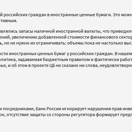
й российских граждан в иностранные ценные бумаги. Это можн
итивным.
являлись запасы наличной иностранной валюты, что приводил
ений, увеличению добавленной стоимости финансового сектор
, но не нужно их ограничивать: объемы пока не настолько вы
ти иностранных ценных бумаг у российских граждан. В нашем с
политика, задаваемая бюджетным правилом и фактически работ
х, и об этом в проекте ЦБ не сказано ни слова, неудовлетво
 посредниками, Банк России игнорирует нарушения прав инвес
ок, отсутствие защиты со стороны регулятора формирует пре