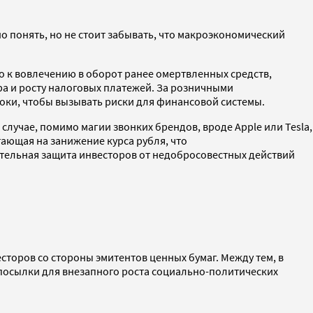
о понять, но не стоит забывать, что макроэкономический
о к вовлечению в оборот ранее омертвленных средств,
а и росту налоговых платежей. За розничными
соки, чтобы вызывать риски для финансовой системы.
лучае, помимо магии звонких брендов, вроде Apple или Tesla,
ающая на занижение курса рубля, что
рительная защита инвесторов от недобросовестных действий
торов со стороны эмитентов ценных бумаг. Между тем, в
дпосылки для внезапного роста социально-политических