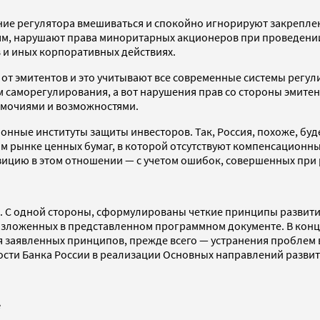
ие регулятора вмешиваться и спокойно игнорируют закрепленн
м, нарушают права миноритарных акционеров при проведении
 и иных корпоративных действиях.
т эмитентов и это учитывают все современные системы регули
 саморегулирования, а вот нарушения прав со стороны эмитен
номочиями и возможностями.
нные институты защиты инвесторов. Так, Россия, похоже, буде
м рынке ценных бумаг, в которой отсутствуют компенсационн
озицию в этом отношении — с учетом ошибок, совершенных при
. С одной стороны, сформулированы четкие принципы развити
, изложенных в представленном программном документе. В ко
я заявленных принципов, прежде всего — устранения проблем 
ности Банка России в реализации Основных направлений разви