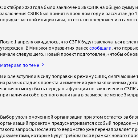
С октября 2020 года было заключено 36 СЗПК на общую сумму и
заключения СЗПК был принят в прошлом году и рассчитан до 1
порядке частной инициативы, то есть по предложению самого 
После 1 апреля ожидалось, что СЗПК будут заключаться в эл
утвержден. В Минэкономразвития ранее
сообщали
, что первы
начале следующего. Новый проект подготовлен, «чтобы обнов
Материал по теме
В июле вступили в силу поправки к режиму СЗПК, смягчающие
на разных стадиях проекта и изменения уже заключенных дог
частично могут быть переданы функции по заключению СЗПК и
при наличии собственного капитала в размере не менее 3 млр
Выбор уполномоченной организации при этом остается за биз
организаций проектом предусматривается особый порядок — М
такого запроса. После этого ведомство уже перенаправляет п
документами, которые будут требоваться в рамках нового пор