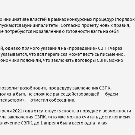
по инициативе властей в рамках конкурсных процедур (порядок
опускаются муниципалитеты. Согласно проекту новых правил,
 потребуются их заявления о готовности взять на себя
й, однако прямого указания на «проведение» СЗПК через
казывается, что вся переписка может вестись письменно,
кономики пояснили, что заключать договоры СЗПК можно
 позволит возобновить процедуру заключения СЗПК,
 должна быть не сложнее ранее действовавшей — будем
ительством»,— отметил собеседник.
реля 2021 года отсутствует ясность в порядке и возможности
ила заключения СЗПК, «что уже можно считать достижением».
ючение СЗПК, до 1 апреля была всего одна такая