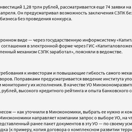
нвестиций 1,28 трлн рублей, рассматривается еще 74 заявки на
 апреля. Он предусматривал возможность заключения СЗПК без
бизнеса без проведения конкурса.
ектронном виде — через государственную информсистему «Капи
е соглашения в электронной форме через ГИС «Капиталовложен
ленный механизм СЗПК заработал», поясняли в ведомстве.
 требования к инвесторам и повышающие гибкость самого меха
оворов. Поправками предусматривается введение института у
 мониторингу их исполнения. В качестве УО Минэкономразвити
д рублей, высокого кредитного рейтинга и опыта банковского 
несом — как уточнили в Минэкономики, выбрать ее нужно и ко
инэкономики направляет компании запрос о выборе УО, на что
редставленный ранее пакет документов в эту УО — по своему 
ядка (к примеру, копия договора о комплексном развитии терр