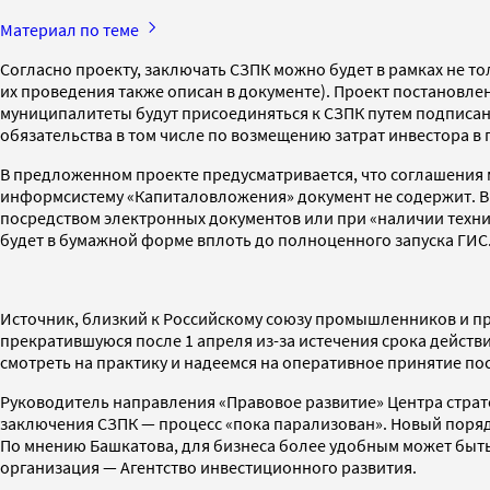
Материал по теме
Согласно проекту, заключать СЗПК можно будет в рамках не то
их проведения также описан в документе). Проект постановле
муниципалитеты будут присоединяться к СЗПК путем подписани
обязательства в том числе по возмещению затрат инвестора в 
В предложенном проекте предусматривается, что соглашения м
информсистему «Капиталовложения» документ не содержит. В 
посредством электронных документов или при «наличии техн
будет в бумажной форме вплоть до полноценного запуска ГИС
Источник, близкий к Российскому союзу промышленников и пр
прекратившуюся после 1 апреля из-за истечения срока дейст
смотреть на практику и надеемся на оперативное принятие п
Руководитель направления «Правовое развитие» Центра страте
заключения СЗПК — процесс «пока парализован». Новый порядо
По мнению Башкатова, для бизнеса более удобным может быть
организация — Агентство инвестиционного развития.