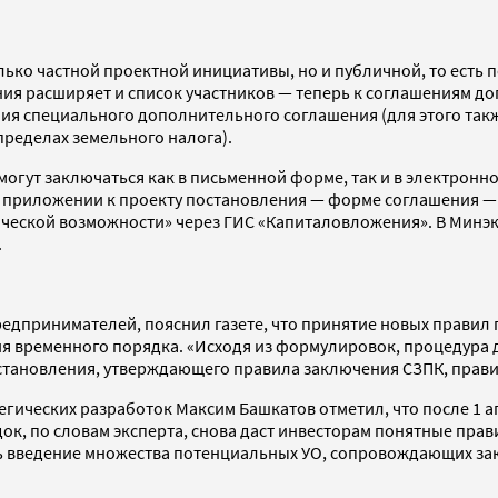
лько частной проектной инициативы, но и публичной, то есть 
ния расширяет и список участников — теперь к соглашениям д
я специального дополнительного соглашения (для этого также
пределах земельного налога).
огут заключаться как в письменной форме, так и в электронно
приложении к проекту постановления — форме соглашения — у
ической возможности» через ГИС «Капиталовложения». В Минэ
.
едпринимателей, пояснил газете, что принятие новых правил
вия временного порядка. «Исходя из формулировок, процедура
остановления, утверждающего правила заключения СЗПК, прав
гических разработок Максим Башкатов отметил, что после 1 ап
к, по словам эксперта, снова даст инвесторам понятные прав
 введение множества потенциальных УО, сопровождающих закл