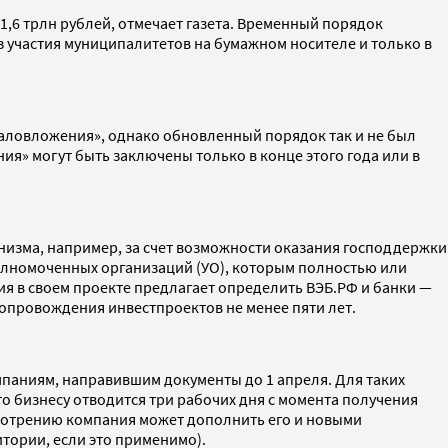
 1,6 трлн рублей, отмечает газета. Временный порядок
 участия муниципалитетов на бумажном носителе и только в
таловложения», однако обновленный порядок так и не был
ия» могут быть заключены только в конце этого года или в
низма, например, за счет возможности оказания господдержки
полномоченных организаций (УО), которым полностью или
я в своем проекте предлагает определить ВЭБ.РФ и банки —
сопровождения инвестпроектов не менее пяти лет.
мпаниям, направившим документы до 1 апреля. Для таких
 бизнесу отводится три рабочих дня с момента получения
усмотрению компания может дополнить его и новыми
итории, если это применимо).