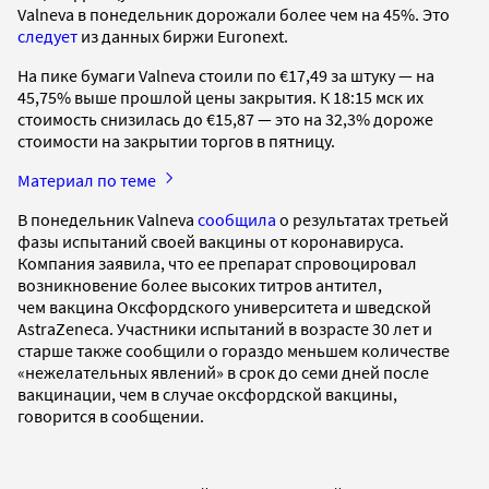
Valneva в понедельник дорожали более чем на 45%. Это
следует
из данных биржи Euronext.
На пике бумаги Valneva стоили по €17,49 за штуку — на
45,75% выше прошлой цены закрытия. К 18:15 мск их
стоимость снизилась до €15,87 — это на 32,3% дороже
стоимости на закрытии торгов в пятницу.
Материал по теме
В понедельник Valneva
сообщила
о результатах третьей
фазы испытаний своей вакцины от коронавируса.
Компания заявила, что ее препарат спровоцировал
возникновение более высоких титров антител,
чем вакцина Оксфордского университета и шведской
AstraZeneca. Участники испытаний в возрасте 30 лет и
старше также сообщили о гораздо меньшем количестве
«нежелательных явлений» в срок до семи дней после
вакцинации, чем в случае оксфордской вакцины,
говорится в сообщении.