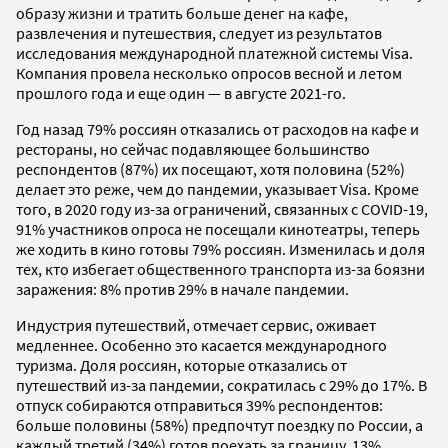
образу жизни и тратить больше денег на кафе,
развлечения и путешествия, следует из результатов
исследования международной платежной системы Visa.
Компания провела несколько опросов весной и летом
прошлого года и еще один — в августе 2021-го.
Год назад 79% россиян отказались от расходов на кафе и
рестораны, но сейчас подавляющее большинство
респондентов (87%) их посещают, хотя половина (52%)
делает это реже, чем до пандемии, указывает Visa. Кроме
того, в 2020 году из-за ограничений, связанных с COVID-19,
91% участников опроса не посещали кинотеатры, теперь
же ходить в кино готовы 79% россиян. Изменилась и доля
тех, кто избегает общественного транспорта из-за боязни
заражения: 8% против 29% в начале пандемии.
Индустрия путешествий, отмечает сервис, оживает
медленнее. Особенно это касается международного
туризма. Доля россиян, которые отказались от
путешествий из-за пандемии, сократилась с 29% до 17%. В
отпуск собираются отправиться 39% респондентов:
больше половины (58%) предпочтут поездку по России, а
каждый третий (34%) готов поехать за границу. 13%