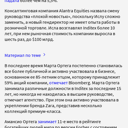
падала
более чем на 5,5%.
Консалтинговая компания Alantra Equities назвала смену
руководства «плохой новостью», поскольку Ислу сложно
заменить, а новый гендиректор не имеет опыта работы в
розничной торговле. Исла возглавлял Inditex более 10
лет, при нем рыночная стоимость компании выросла в
шесть раз, до $100 млрд.
Материал по теме
В последнее время Марта Ортега постепенно становилась
все более публичной и активно участвовала в бизнесе,
основанном ее 85-летним отцом, которому принадлежит
59% акций компании,
отмечает
Bloomberg. Марта Ортега
занимала различные должности в Inditex за последние 15
лет, но никогда не находилась в высшем руководстве,
отмечает агентство. При этом она активно участвовала в
укреплении бренда Zara, представив несколько
коллекций премиум-класса.
Амансио Ортега
занимает
11-е место в рейтинге
богатейших людей мира по версии Forbes с состоянием