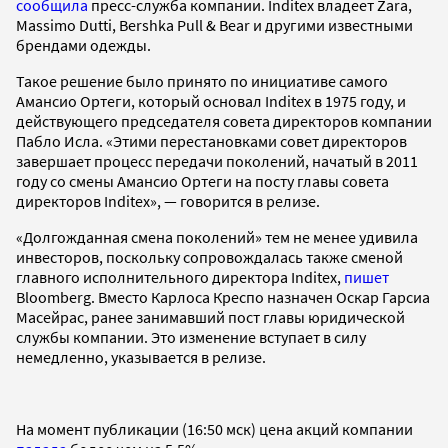
сообщила
пресс-служба компании. Inditex владеет Zara,
Massimo Dutti, Bershka Pull & Bear и другими известными
брендами одежды.
Такое решение было принято по инициативе самого
Амансио Ортеги, который основал Inditex в 1975 году, и
действующего председателя совета директоров компании
Пабло Исла. «Этими перестановками совет директоров
завершает процесс передачи поколений, начатый в 2011
году со смены Амансио Ортеги на посту главы совета
директоров Inditex», — говорится в релизе.
«Долгожданная смена поколений» тем не менее удивила
инвесторов, поскольку сопровождалась также сменой
главного исполнительного директора Inditex,
пишет
Bloomberg. Вместо Карлоса Креспо назначен Оскар Гарсиа
Масейрас, ранее занимавший пост главы юридической
службы компании. Это изменение вступает в силу
немедленно, указывается в релизе.
На момент публикации (16:50 мск) цена акций компании