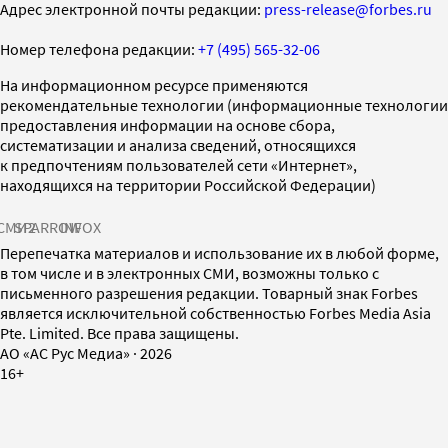
Адрес электронной почты редакции:
press-release@forbes.ru
Номер телефона редакции:
+7 (495) 565-32-06
На информационном ресурсе применяются
рекомендательные технологии (информационные технологии
предоставления информации на основе сбора,
систематизации и анализа сведений, относящихся
к предпочтениям пользователей сети «Интернет»,
находящихся на территории Российской Федерации)
СМИ2
SPARROW
INFOX
Перепечатка материалов и использование их в любой форме,
в том числе и в электронных СМИ, возможны только с
письменного разрешения редакции. Товарный знак Forbes
является исключительной собственностью Forbes Media Asia
Pte. Limited. Все права защищены.
AO «АС Рус Медиа»
·
2026
16+