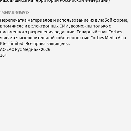
находящихся на территории Российской Федерации)
СМИ2
SPARROW
INFOX
Перепечатка материалов и использование их в любой форме,
в том числе и в электронных СМИ, возможны только с
письменного разрешения редакции. Товарный знак Forbes
является исключительной собственностью Forbes Media Asia
Pte. Limited. Все права защищены.
AO «АС Рус Медиа»
·
2026
16+