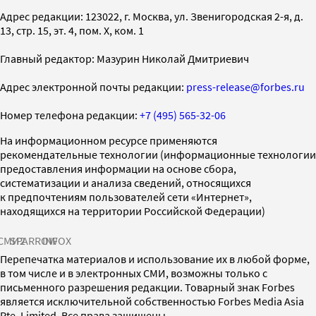
Адрес редакции: 123022, г. Москва, ул. Звенигородская 2-я, д.
13, стр. 15, эт. 4, пом. X, ком. 1
Главный редактор: Мазурин Николай Дмитриевич
Адрес электронной почты редакции:
press-release@forbes.ru
Номер телефона редакции:
+7 (495) 565-32-06
На информационном ресурсе применяются
рекомендательные технологии (информационные технологии
предоставления информации на основе сбора,
систематизации и анализа сведений, относящихся
к предпочтениям пользователей сети «Интернет»,
находящихся на территории Российской Федерации)
СМИ2
SPARROW
INFOX
Перепечатка материалов и использование их в любой форме,
в том числе и в электронных СМИ, возможны только с
письменного разрешения редакции. Товарный знак Forbes
является исключительной собственностью Forbes Media Asia
Pte. Limited. Все права защищены.