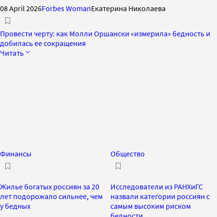
08 April 2026
Forbes Woman
Екатерина Николаева
Провести черту: как Молли Оршански «измерила» бедность и
добилась ее сокращения
Читать
Финансы
Общество
Жилье богатых россиян за 20
Исследователи из РАНХиГС
лет подорожало сильнее, чем
назвали категории россиян с
у бедных
самым высоким риском
бедности