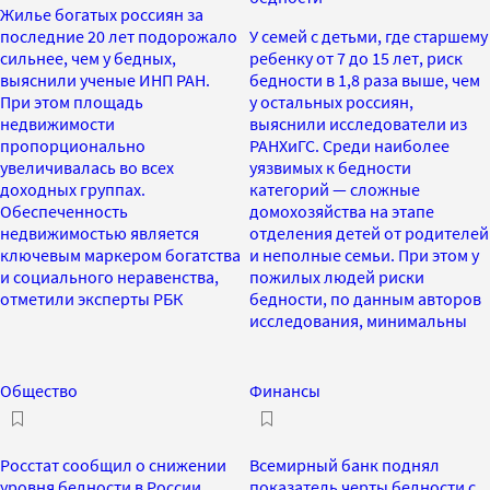
Жилье богатых россиян за
последние 20 лет подорожало
У семей с детьми, где старшему
сильнее, чем у бедных,
ребенку от 7 до 15 лет, риск
выяснили ученые ИНП РАН.
бедности в 1,8 раза выше, чем
При этом площадь
у остальных россиян,
недвижимости
выяснили исследователи из
пропорционально
РАНХиГС. Среди наиболее
увеличивалась во всех
уязвимых к бедности
доходных группах.
категорий — сложные
Обеспеченность
домохозяйства на этапе
недвижимостью является
отделения детей от родителей
ключевым маркером богатства
и неполные семьи. При этом у
и социального неравенства,
пожилых людей риски
отметили эксперты РБК
бедности, по данным авторов
исследования, минимальны
Общество
Финансы
Росстат сообщил о снижении
Всемирный банк поднял
уровня бедности в России
показатель черты бедности с