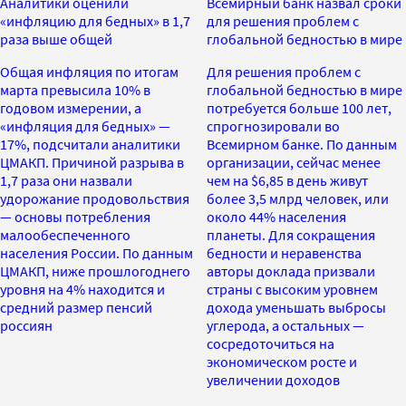
Аналитики оценили
Всемирный банк назвал сроки
«инфляцию для бедных» в 1,7
для решения проблем с
раза выше общей
глобальной бедностью в мире
Общая инфляция по итогам
Для решения проблем с
марта превысила 10% в
глобальной бедностью в мире
годовом измерении, а
потребуется больше 100 лет,
«инфляция для бедных» —
спрогнозировали во
17%, подсчитали аналитики
Всемирном банке. По данным
ЦМАКП. Причиной разрыва в
организации, сейчас менее
1,7 раза они назвали
чем на $6,85 в день живут
удорожание продовольствия
более 3,5 млрд человек, или
— основы потребления
около 44% населения
малообеспеченного
планеты. Для сокращения
населения России. По данным
бедности и неравенства
ЦМАКП, ниже прошлогоднего
авторы доклада призвали
уровня на 4% находится и
страны с высоким уровнем
средний размер пенсий
дохода уменьшать выбросы
россиян
углерода, а остальных —
сосредоточиться на
экономическом росте и
увеличении доходов