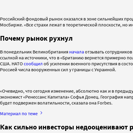
Российский фондовый рынок оказался в зоне сильнейших прода
Мосбирже. «Все страхи лежат в теоретической плоскости, но 
Почему рынок рухнул
В понедельник Великобритания
начала
отзывать сотрудников 
ссылкой на источники, что в «Британию вернется примерно п
США. НАТО
сообщил
об усилении военного присутствия в сост
Россией числа вооруженных сил у границы с Украиной.
«Очевидно, что сегодня изменение, абсолютно как и в преды
экономист «Ренессанс Капитала» Софья Донец. География нап
будет подвержен волатильности, сказала она Forbes.
Материал по теме
Как сильно инвесторы недооценивают 