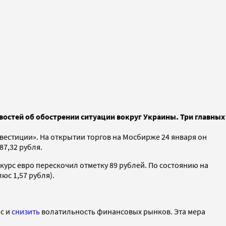
востей об обострении ситуации вокруг Украины. Три главных
естиции». На открытии торгов на Мосбирже 24 января он
87,32 рубля.
курс евро перескочил отметку 89 рублей. По состоянию на
юс 1,57 рубля).
рс и
снизить
волатильность финансовых рынков. Эта мера