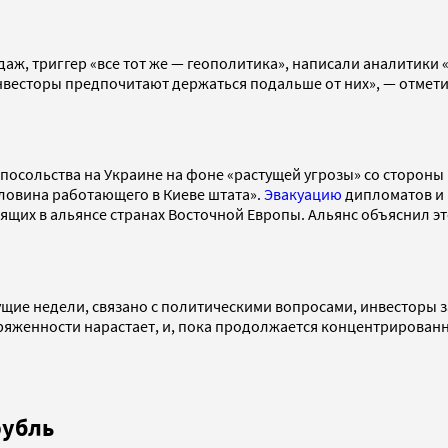
ж, триггер «все тот же — геополитика», написали аналитики 
инвесторы предпочитают держаться подальше от них», — отмет
посольства на Украине на фоне «растущей угрозы» со стороны
оловина работающего в Киеве штата».
Эвакуацию
дипломатов и и
оящих в альянсе странах Восточной Европы. Альянс объяснил э
дущие недели, связано с политическими вопросами, инвесторы
ряженности нарастает, и, пока продолжается концентрированн
рубль