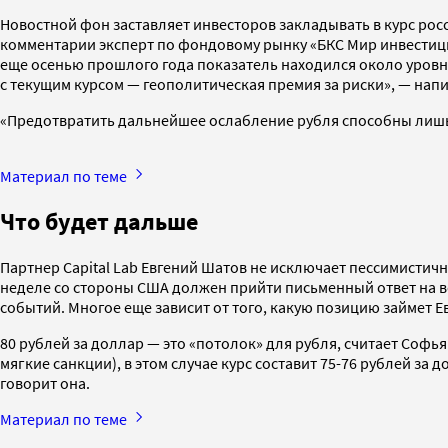
Новостной фон заставляет инвесторов закладывать в курс рос
комментарии эксперт по фондовому рынку «БКС Мир инвестиций
еще осенью прошлого года показатель находился около уровня
с текущим курсом — геополитическая премия за риски», — напи
«Предотвратить дальнейшее ослабление рубля способны лишь 
Материал по теме
Что будет дальше
Партнер Capital Lab Евгений Шатов не исключает пессимистично
неделе со стороны США должен прийти письменный ответ на в
событий. Многое еще зависит от того, какую позицию займет Е
80 рублей за доллар — это «потолок» для рубля, считает Соф
мягкие санкции), в этом случае курс составит 75-76 рублей за
говорит она.
Материал по теме