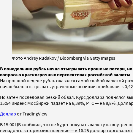
Фото Andrey Rudakov / Bloomberg via Getty Images
В понедельник рубль начал отыгрывать прошлые потери, но в
вопроса о краткосрочных перспективах российской валюты
На прошлой неделе рубль оказался самой слабой валютой раз
начал было отыгрывать утраченные позиции: прибавляя к 0,42%
Но затем последовал резкий обвал. Курс доллара поднялся выш
15:54 индекс Мосбиржи падает на 6,39%, РТС — на 8,8%. Доллар с
Доллар
от TradingView
В 15:00 ЦБ сообщил, что не будет покупать валюту на внутрен
ненадолго затормозила падение — к 16:25 доллар торговался по