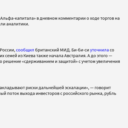
«Альфа-капитала» в дневном комментарии о ходе торгов на
или аналитики.
 России,
сообщил
британский МИД. Би-би-си
уточнила
со
х семей из Киева также начала Австралия. А до этого —
то решение «сдерживанием и защитой» с учетом увеличения
 закладывают риски дальнейшей эскалации», — говорит
ый поток выхода инвесторов с российского рынка, рубль