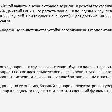
сийской валюты высокие страновые риски, в результате увели
» Дмитрий Бабин. Его расчеты такие — в понедельник рублева
 6000 рублей. При текущей цене Brent $88 для достижения 600
сал он.
надежные свидетельства устойчивого улучшения геополитичес
го сценария — в случае если ситуация будет и дальше накалять
опросы России касательно условий расширения НАТО на восток
вропа, присоединится ли она к Великобритании и США в части 
ья Донец. По ее мнению, базовый сценарий предусматривает у
 доллар в среднем за год. «Мы считаем этот сценарий фундамен