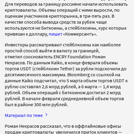
Для переводов за границу россияне начали использовать
криптовалюты. Объемы операций с ними выросли, по
оценкам участников крипторынка, в три-пять раз. В
качестве способа вывода средств за рубеж чаще
используются не биткоины, а стейблкоины, курс которых
привязан к доллару,
пишет
«Коммерсантъ».
Инвесторы рассматривают стейблкоины как наиболее
простой способ выйти в валюту за границей,
отметил сооснователь ENCRY Foundation Роман
Некрасов. По данным Kaiko, в конце февраля объемы
торгов USDT (стейблкоин Tether) за рубли подскочили до
десятимесячного максимума. Bloomberg со ссылкой на
данные Kaiko подсчитал, что 5 марта объем торгов USDT к
рублю составлял 2,6 млрд рублей, а 6 марта — 1,4 млрд
рублей. Объем операций с биткоином достигал 2 млрд
рублей. В начале февраля среднедневной объем торгов
был в районе 300 млн рублей.
Материал по теме
Роман Некрасов рассказал, что в оффлайновые офисы
продаж криптовалюты увеличился приток клиентов —