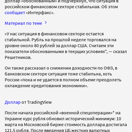
доллар «обоснованным» и подчеркнул, что ситуация в
российском финансовом секторе стабильная. Об этом
сообщает
«Интерфакс».
Материал по теме
«У нас ситуация в финансовом секторе остается
стабильной. Рубль на прошлой неделе торговался на
уровне около 80 рублей за доллар США. Считаем эти
показатели обоснованными в текущих условиях", — сказал
Решетников.
Он также рассказал о снижении доходности по ОФЗ, в
банковском секторе ситуация тоже стабильна, хоть
России «пока и не удается в полном объеме преодолеть
охлаждение кредитования экономики».
Доллар
от TradingView
После начала российской «военной спецоперации»* на
Украине курс рубля обновил исторический минимум: 10
марта на Московской бирже стоимость доллара достигала
121,5 рубля. После введения ЦБ жестких валютных