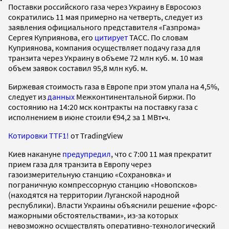
Поставки российского газа через Украину в Евросоюз
сократились 11 мая примерно на четверть, следует из
заявления официального представителя «Газпрома»
Сергея Куприянова, его
цитирует
ТАСС. По словам
Куприянова, компания осуществляет подачу газа для
транзита через Украину в объеме 72 млн куб. м. 10 мая
объем заявок составил 95,8 млн куб. м.
Биржевая стоимость газа в Европе при этом упала на 4,5%,
следует из
данных
Межконтинентальной биржи. По
состоянию на 14:20 мск контракты на поставку газа с
исполнением в июне стоили €94,2 за 1 МВт•ч.
Котировки TTF1!
от TradingView
Киев накануне
предупредил
, что с 7:00 11 мая прекратит
прием газа для транзита в Европу через
газоизмерительную станцию «Сохрановка» и
пограничную компрессорную станцию «Новопсков»
(находятся на территории Луганской народной
республики). Власти Украины объяснили решение «форс-
мажорными обстоятельствами», из-за которых
невозможно осуществлять оперативно-технологический