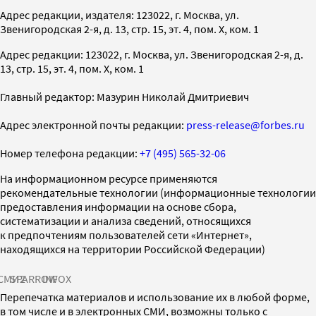
Адрес редакции, издателя: 123022, г. Москва, ул.
Звенигородская 2-я, д. 13, стр. 15, эт. 4, пом. X, ком. 1
Адрес редакции: 123022, г. Москва, ул. Звенигородская 2-я, д.
13, стр. 15, эт. 4, пом. X, ком. 1
Главный редактор: Мазурин Николай Дмитриевич
Адрес электронной почты редакции:
press-release@forbes.ru
Номер телефона редакции:
+7 (495) 565-32-06
На информационном ресурсе применяются
рекомендательные технологии (информационные технологии
предоставления информации на основе сбора,
систематизации и анализа сведений, относящихся
к предпочтениям пользователей сети «Интернет»,
находящихся на территории Российской Федерации)
СМИ2
SPARROW
INFOX
Перепечатка материалов и использование их в любой форме,
в том числе и в электронных СМИ, возможны только с