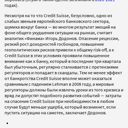
годах).
Несмотря на то что Credit Suisse, безусловно, одно из
слабых звеньев европейского банковского сектора,
шумиха вокруг банка — во многом результат эмоций на
фоне общего ухудшения ситуации на рынках, считает
аналитик «Финама» Игорь Додонов. Опасение рецессии,
резкий рост доходностей госбондов, повышение
геополитических рисков привели к общему risk-off, а к
Credit Suisse в этих условиях проявили повышенное
внимание как к банку, который в последние три квартала
был убыточным, регулярно сталкивается с претензиями
регуляторов и попадает в скандалы. Тем не менее эффект
от банкротства Credit Suisse вполне может оказаться
сравнимым с падением Lehman в 2008 году, а мировые
регуляторы должны были извлечь уроки из того кризиса и
вряд ли допустят подобного развития событий — затраты
на спасение Credit Suisse при необходимости в любом
случае будут меньше ущерба, который возникнет, если
пустить ситуацию на самотек, заключает Додонов.