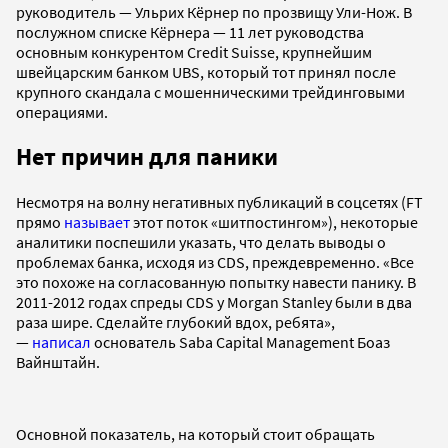
руководитель — Ульрих Кёрнер по прозвищу Ули-Нож. В
послужном списке Кёрнера — 11 лет руководства
основным конкурентом Credit Suisse, крупнейшим
швейцарским банком UBS, который тот принял после
крупного скандала с мошенническими трейдинговыми
операциями.
Нет причин для паники
Несмотря на волну негативных публикаций в соцсетях (FT
прямо
называет
этот поток «шитпостингом»), некоторые
аналитики поспешили указать, что делать выводы о
проблемах банка, исходя из CDS, преждевременно. «Все
это похоже на согласованную попытку навести панику. В
2011-2012 годах спреды CDS у Morgan Stanley были в два
раза шире. Сделайте глубокий вдох, ребята»,
—
написал
основатель Saba Capital Management Боаз
Вайнштайн.
Основной показатель, на который стоит обращать