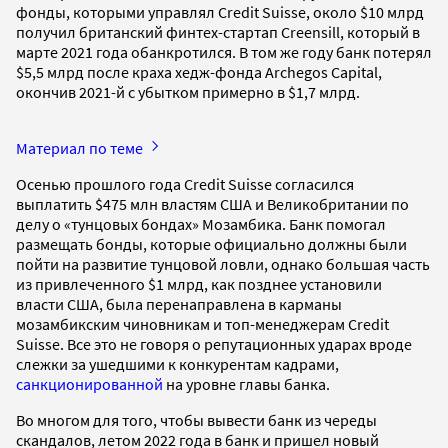
фонды, которыми управлял Credit Suisse, около $10 млрд
получил британский финтех-стартап Creensill, который в
марте 2021 года обанкротился. В том же году банк потерял
$5,5 млрд после краха хедж-фонда Archegos Capital,
окончив 2021-й с убытком примерно в $1,7 млрд.
Материал по теме
Осенью прошлого года Credit Suisse согласился
выплатить $475 млн властям США и Великобритании по
делу о «тунцовых бондах» Мозамбика. Банк помогал
размещать бонды, которые официально должны были
пойти на развитие тунцовой ловли, однако большая часть
из привлеченного $1 млрд, как позднее установили
власти США, была перенаправлена в карманы
мозамбикским чиновникам и топ-менеджерам Credit
Suisse. Все это не говоря о репутационных ударах вроде
слежки за ушедшими к конкурентам кадрами,
санкционированной
на уровне главы банка.
Во многом для того, чтобы вывести банк из череды
скандалов, летом 2022 года в банк и пришел новый