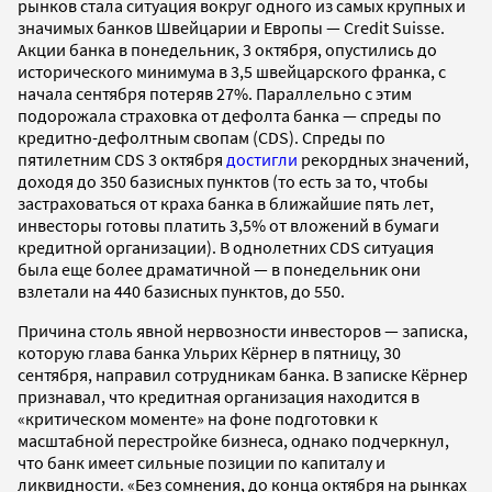
рынков стала ситуация вокруг одного из самых крупных и
значимых банков Швейцарии и Европы — Credit Suisse.
Акции банка в понедельник, 3 октября, опустились до
исторического минимума в 3,5 швейцарского франка, с
начала сентября потеряв 27%. Параллельно с этим
подорожала страховка от дефолта банка — спреды по
кредитно-дефолтным свопам (CDS). Спреды по
пятилетним CDS 3 октября
достигли
рекордных значений,
доходя до 350 базисных пунктов (то есть за то, чтобы
застраховаться от краха банка в ближайшие пять лет,
инвесторы готовы платить 3,5% от вложений в бумаги
кредитной организации). В однолетних CDS ситуация
была еще более драматичной — в понедельник они
взлетали на 440 базисных пунктов, до 550.
Причина столь явной нервозности инвесторов — записка,
которую глава банка Ульрих Кёрнер в пятницу, 30
сентября, направил сотрудникам банка. В записке Кёрнер
признавал, что кредитная организация находится в
«критическом моменте» на фоне подготовки к
масштабной перестройке бизнеса, однако подчеркнул,
что банк имеет сильные позиции по капиталу и
ликвидности. «Без сомнения, до конца октября на рынках