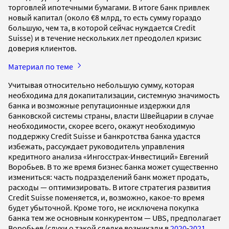
торговлей ипотечными бумагами. В итоге банк привлек
новый капитал (около €8 млрд, то есть сумму гораздо
большую, чем та, в которой сейчас нуждается Credit
Suisse) и в течение нескольких лет преодолел кризис
доверия клиентов.
Материал по теме
Учитывая относительно небольшую сумму, которая
необходима для докапитализации, системную значимость
банка и возможные репутационные издержки для
банковской системы страны, власти Швейцарии в случае
необходимости, скорее всего, окажут необходимую
поддержку Credit Suisse и банкротства банка удастся
избежать, рассуждает руководитель управления
кредитного анализа «Ингосстрах-Инвестиций» Евгений
Воробьев. В то же время бизнес банка может существенно
измениться: часть подразделений банк может продать,
расходы — оптимизировать. В итоге стратегия развития
Credit Suisse поменяется, и, возможно, какое-то время
будет убыточной. Кроме того, не исключена покупка
банка тем же основным конкурентом — UBS, предполагает
Воробьев (слухи о такой сделке возникали в
2020
-
2021