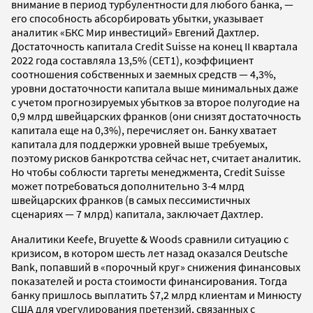
внимание в период турбулентности для любого банка, —
его способность абсорбировать убытки, указывает
аналитик «БКС Мир инвестиций» Евгений Дахтлер.
Достаточность капитала Credit Suisse на конец II квартала
2022 года составляла 13,5% (CET1), коэффициент
соотношения собственных и заемных средств — 4,3%,
уровни достаточности капитала выше минимальных даже
с учетом прогнозируемых убытков за второе полугодие на
0,9 млрд швейцарских франков (они снизят достаточность
капитала еще на 0,3%), перечисляет он. Банку хватает
капитала для поддержки уровней выше требуемых,
поэтому рисков банкротства сейчас нет, считает аналитик.
Но чтобы соблюсти таргеты менеджмента, Credit Suisse
может потребоваться дополнительно 3-4 млрд
швейцарских франков (в самых пессимистичных
сценариях — 7 млрд) капитала, заключает Дахтлер.
Аналитики Keefe, Bruyette & Woods сравнили ситуацию с
кризисом, в котором шесть лет назад оказался Deutsche
Bank, попавший в «порочный круг» снижения финансовых
показателей и роста стоимости финансирования. Тогда
банку пришлось выплатить $7,2 млрд клиентам и Минюсту
США для урегулирования претензий, связанных с