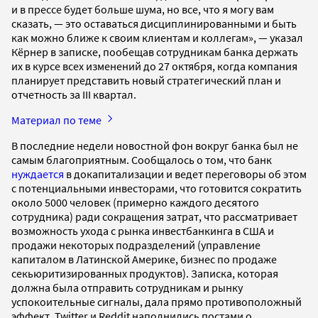
и в прессе будет больше шума, но все, что я могу вам
сказать, — это оставаться дисциплинированными и быть
как можно ближе к своим клиентам и коллегам», — указал
Кёрнер в записке, пообещав сотрудникам банка держать
их в курсе всех изменений до 27 октября, когда компания
планирует представить новый стратегический план и
отчетность за III квартал.
Материал по теме
В последние недели новостной фон вокруг банка был не
самым благоприятным. Сообщалось о том, что банк
нуждается
в докапитализации и ведет переговоры об этом
с потенциальными инвесторами, что готовится сократить
около 5000 человек (примерно каждого десятого
сотрудника) ради сокращения затрат, что рассматривает
возможность ухода с рынка инвестбанкинга в США и
продажи некоторых подразделений (управление
капиталом в Латинской Америке, бизнес по продаже
секьюритизированных продуктов). Записка, которая
должна была отправить сотрудникам и рынку
успокоительные сигналы, дала прямо противоположный
эффект. Twitter и Reddit наполнились постами о