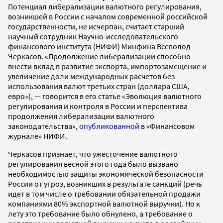
Потенциал либерализации валютного регулирования,
возникшей в России с началом современной российской
государственности, не исчерпан, считает старший
научный сотрудник Научно-исследовательского
финансового института (НИФИ) Минфина Всеволод
Черкасов. «Продолжение либерализации способно
внести вклад в развитие экспорта, импортозамещение и
увеличение доли международных расчетов без
использования валют третьих стран (доллара США,
евро»), — говорится в его статье «Эволюция валютного
регулирования и контроля в России и перспектива
продолжения либерализации валютного
законодательства»,
опубликованной
в «Финансовом
журнале» НИФИ.
Черкасов признает, что ужесточение валютного
регулирования весной этого года было вызвано
необходимостью защиты экономической безопасности
России от угроз, возникших в результате санкций (речь
идет в том числе о требовании обязательной продажи
компаниями 80% экспортной валютной выручки). Но к
лету это требование было обнулено, а требование о