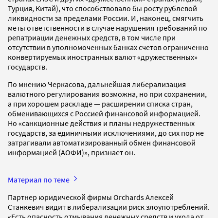
Турция, Китай), что способствовало бы росту рублевой
ликвидности за пределами России. И, наконец, смягчить
меты ответственности в случае нарушения требований по
репатриации денежных средств, в том числе при
отсутствии в уполномоченных банках счетов ограниченно
конвертируемых иностранных валют «дружественных»
государств.
По мнению Черкасова, дальнейшая либерализация
валютного регулирования возможна, но при сохранении,
а при хорошем раскладе — расширении списка стран,
обменивающихся с Россией финансовой информацией.
Но «санкционные действия и планы недружественных
государств, за единичными исключениями, до сих пор не
затрагивали автоматизированный обмен финансовой
информацией (АОФИ)», признает он.
Материал по теме
Партнер юридической фирмы Orchards Алексей
Станкевич видит в либерализации риск злоупотреблений.
«Есть опасность отмывания денежных средств и ухода от