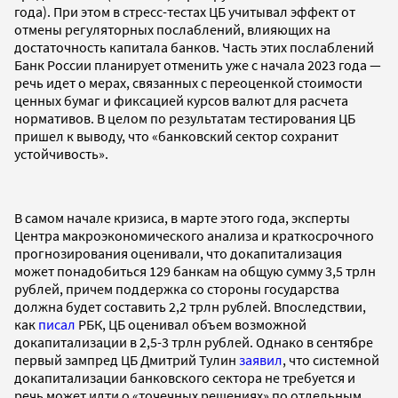
года). При этом в стресс-тестах ЦБ учитывал эффект от
отмены регуляторных послаблений, влияющих на
достаточность капитала банков. Часть этих послаблений
Банк России планирует отменить уже с начала 2023 года —
речь идет о мерах, связанных с переоценкой стоимости
ценных бумаг и фиксацией курсов валют для расчета
нормативов. В целом по результатам тестирования ЦБ
пришел к выводу, что «банковский сектор сохранит
устойчивость».
В самом начале кризиса, в марте этого года, эксперты
Центра макроэкономического анализа и краткосрочного
прогнозирования оценивали, что докапитализация
может понадобиться 129 банкам на общую сумму 3,5 трлн
рублей, причем поддержка со стороны государства
должна будет составить 2,2 трлн рублей. Впоследствии,
как
писал
РБК, ЦБ оценивал объем возможной
докапитализации в 2,5-3 трлн рублей. Однако в сентябре
первый зампред ЦБ Дмитрий Тулин
заявил
, что системной
докапитализации банковского сектора не требуется и
речь может идти о «точечных решениях» по отдельным