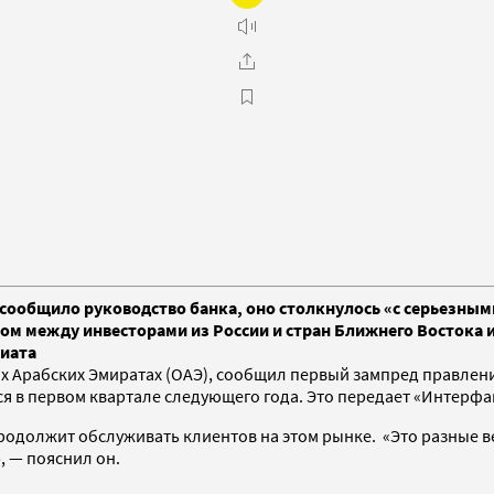
сообщило руководство банка, оно столкнулось «с серьезными
еном между инвесторами из России и стран Ближнего Восток
риата
Арабских Эмиратах (ОАЭ), сообщил первый зампред правления 
ся в первом квартале следующего года. Это передает «Интерфа
родолжит обслуживать клиентов на этом рынке. «Это разные в
, — пояснил он.