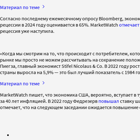
Материал по теме
Согласно последнему ежемесячному опросу Bloomberg, экономи
рецессии в 2024 году оценивается в 65%. MarketWatch
отмечает
рецессия уже наступила.
«Когда мы смотрим на то, что происходит с потребителем, ко
рынке мы просто не можем рассчитывать на сохранение положи
Пиегза, главный экономист Stifel Nicolaus & Co. В 2022 году р
страны выросла на 5,9% — это был лучший показатель с 1984 го
Материал по теме
MarketWatch пишет, что экономика США, вероятно, вступает в 
за 40 лет инфляцией. В 2022 году Федрезерв
повышал
ставку ша
отмечает, что на следующем заседании ожидается повышение с