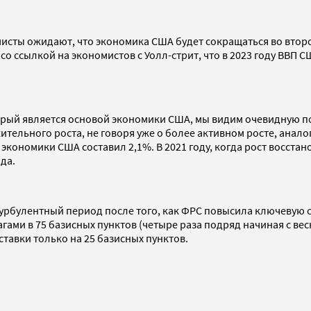
сты ожидают, что экономика США будет сокращаться во втором 
со ссылкой на экономистов с Уолл-стрит, что в 2023 году ВВП С
торый является основой экономики США, мы видим очевидную п
тельного роста, не говоря уже о более активном росте, анал
ост экономики США составил 2,1%. В 2021 году, когда рост восс
да.
турбулентный период после того, как ФРС повысила ключевую с
гами в 75 базисных пунктов (четыре раза подряд начиная с весн
тавки только на 25 базисных пунктов.