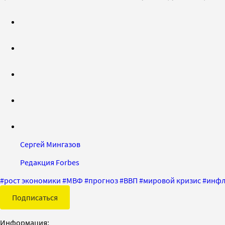
Сергей Мингазов
Редакция Forbes
#
рост экономики
#
МВФ
#
прогноз
#
ВВП
#
мировой кризис
#
инфл
Подписаться
Информация: