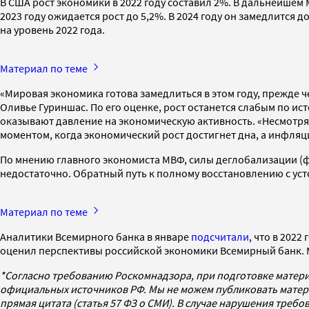
В США рост экономики в 2022 году составил 2%. В дальнейшем М
2023 году ожидается рост до 5,2%. В 2024 году он замедлится д
на уровень 2022 года.
Материал по теме
«Мировая экономика готова замедлиться в этом году, прежде 
Оливье Гуриншас. По его оценке, рост останется слабым по и
оказывают давление на экономическую активность. «Несмотря 
моментом, когда экономический рост достигнет дна, а инфляц
По мнению главного экономиста МВФ, силы деглобализации (фр
недостаточно. Обратный путь к полному восстановлению с ус
Материал по теме
Аналитики Всемирного банка в январе
подсчитали
, что в 2022
оценил перспективы российской экономики Всемирный банк. 
*Согласно требованию Роскомнадзора, при подготовке матери
официальных источников РФ. Мы не можем публиковать матери
прямая цитата (статья 57 ФЗ о СМИ). В случае нарушения треб