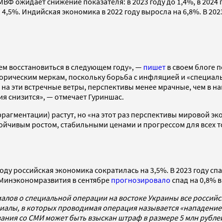
ВФ ожидает снижение показателя: в 2023 году до 1,4%, в 2024 
о 4,5%. Индийская экономика в 2022 году выросла на 6,8%. В 20
чем восстановиться в следующем году», —
пишет
в своем блоге 
сторическим меркам, поскольку борьба с инфляцией и «специа
на эти встречные ветры, перспективы менее мрачные, чем в н
ия снизится», — отмечает Гуриншас.
агментации) растут, но «на этот раз перспективы мировой эко
тойчивым ростом, стабильными ценами и прогрессом для всех 
 году российская экономика сократилась на 3,5%. В 2023 году сп
Минэкономразвития в сентябре
прогнозировало
спад на 0,8% в
алов о специальной операции на востоке Украины все россий
алы, в которых проводимая операция называется «нападением
ования со СМИ может быть взыскан штраф в размере 5 млн рубл