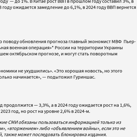
году — до 1%. В Китае рост ВВП в прошлом году составил 3%, в
23 году ожидается замедление до 6,1%, в 2024 году ВВП вернется
по поводу обновления прогноза главный экономист МВФ Пьер-
льная военная операция»* России на территории Украины
ашем октябрьском прогнозе, и могут стать поворотным
номики не ухудшились». «Это хорошая новость, но этого
только начинается», — подытожил Гуриншас.
ад продолжится — 3,3%, а в 2024 году ожидается рост на 1,6%,
 2023 год, но рост на уровне 2,6% в 2024-м.
ские СМИ обязаны пользоваться информацией только из
», «вторжением» либо «объявлением войны», если это не
ей, также может последовать блокировка издания.