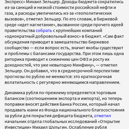
Экспресс» Михаил Зельцер. Доходы бюджета сократились
из-за санкций и низкой стоимости российской нефти и
газа, а расходы увеличились из-за «геополитических
вызовов», отметил Зельцер. По его словам, в биржевой
среде «идет нагнетание», вызванное среди прочего идеей
правительства
собрать
с крупнейших компаний
«однократный добровольный взнос» в бюджет. «Сам факт
обсуждения приводит в замешательство биржевое
сообщество — если вопрос есть, значит якобы существуют
и проблемы с балансами государства. При этом лишь одна
риторика приводит к снижению цен ОФЗ и росту их
доходностей, что уже невыгодно Минфину», — отметил
Зельцер. Он добавил, что в среднесрочной перспективе
прогнозы по рублю не меняются: это краткосрочная
волатильность с регулярно меняющимся направлением.
Динамика рубля по-прежнему определяется торговым
балансом (соотношением экспорта и импорта), но теперь
поправки вносят действия Банка России, который начал
продавать юани из Фонда национального благосостояния
за рубли для покрытия дефицита бюджета,
отметил
начальник отдела глобальных исследований «Открытие
Инвестиции» Михаил Шульгин. Ослабление рубля