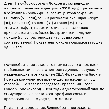
Z/Yen, Нью-Йорк обогнал Лондон и стал ведущим
мировым финансовым центром в 2018 году). Третье место
в рейтинге мировых финансовых центров сохранил
Сингапур (51 балл), за ним расположились Франкфурт
(46), Париж (43), Гонконг (37) и Токио (35). При
этом Франкфурт, Париж и Токио повышали свою
привлекательность более быстрыми темпами, чем
Лондон (плюс три, плюс два и плюс два балла
соответственно). Показатель Гонконга снизился за год на
один балл.
«Великобритания остается одним из самых открытых и
глобальных финансовых центров с лучшим доступом к
международным рынкам, чем США, Франция или Япония.
Но наше конкурентное преимущество находится под
угрозой», — сказал председатель правления City of
London Крис Хейворд. «Необходим долгосрочный план по
стимулированию роста в секторе финансовых и
профессиональных услуг», — отметил он.
По данным корпорации, Великобритания остается