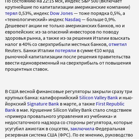
По состоянию на 22:15 мск, индекс S&P 500 (включает
крупнейшие по капитализации американские компании)
терял
0,53%, индекс
Dow Jones
— тоже порядка 0,5%, а
«технологический» индекс
Nasdaq
— больше 0,9%.
Дешевеют акции не только американских банков, но и
европейских: из-за опасений инвесторов по поводу
здоровья рынка, а также из-за решения Италии взыскать
налог в 40% со сверхприбыли местных банков,
отметил
Reuters. Банки Италии
потеряли
в сумме €10 млрд
рыночной капитализации после решения правительства
ввести единовременный на сверхприбыль от повышения
процентных ставок.
В США весной финансовые регуляторы закрыли сразу три
крупных банка: калифорнийский
Silicon Valley Bank
и нью-
йоркский
Signature Bank
в марте, а также
First Republic
Bank
в мае. Крушение Silicon Valley Bank стало следствием
«примера провального управления из учебника» и
недостаточного надзора со стороны регулятора, которые
усугубил ажиотаж в соцсетях,
заключила
Федеральная
резервная система США (ФРС). По ее мнению, руководство