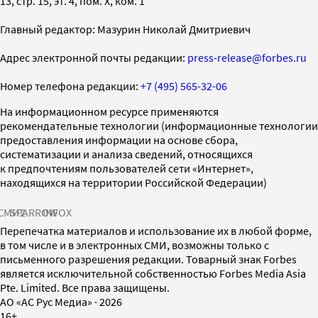
13, стр. 15, эт. 4, пом. X, ком. 1
Главный редактор: Мазурин Николай Дмитриевич
Адрес электронной почты редакции:
press-release@forbes.ru
Номер телефона редакции:
+7 (495) 565-32-06
На информационном ресурсе применяются
рекомендательные технологии (информационные технологии
предоставления информации на основе сбора,
систематизации и анализа сведений, относящихся
к предпочтениям пользователей сети «Интернет»,
находящихся на территории Российской Федерации)
СМИ2
SPARROW
INFOX
Перепечатка материалов и использование их в любой форме,
в том числе и в электронных СМИ, возможны только с
письменного разрешения редакции. Товарный знак Forbes
является исключительной собственностью Forbes Media Asia
Pte. Limited. Все права защищены.
AO «АС Рус Медиа»
·
2026
16+