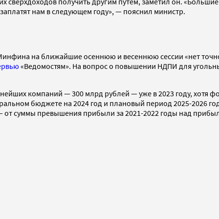
тих сверхдоходов получить другим путем, заметил он. «Больши
аплатят нам в следующем году», — пояснил министр.
у Минфина на ближайшие осеннюю и весеннюю сессии «нет точ
ервью
«Ведомостям». На вопрос о повышении НДПИ для угольны
ейших компаний — 300 млрд рублей — уже в 2023 году, хотя фо
ральном бюджете на 2024 год и плановый период 2025-2026 годо
 — от суммы превышения прибыли за 2021-2022 годы над прибыл