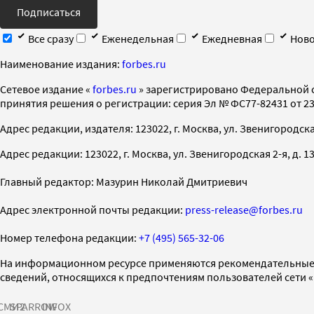
Подписаться
Все сразу
Еженедельная
Ежедневная
Ново
Наименование издания:
forbes.ru
Cетевое издание «
forbes.ru
» зарегистрировано Федеральной 
принятия решения о регистрации: серия Эл № ФС77-82431 от 23 
Адрес редакции, издателя: 123022, г. Москва, ул. Звенигородская 2-
Адрес редакции: 123022, г. Москва, ул. Звенигородская 2-я, д. 13, с
Главный редактор: Мазурин Николай Дмитриевич
Адрес электронной почты редакции:
press-release@forbes.ru
Номер телефона редакции:
+7 (495) 565-32-06
На информационном ресурсе применяются рекомендательные 
сведений, относящихся к предпочтениям пользователей сети 
СМИ2
SPARROW
INFOX