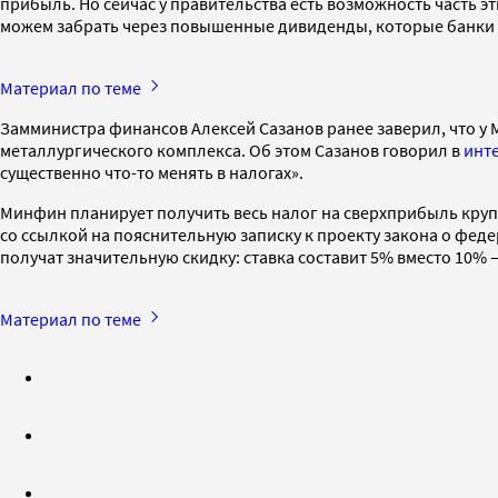
прибыль. Но сейчас у правительства есть возможность часть э
можем забрать через повышенные дивиденды, которые банки з
Материал по теме
Замминистра финансов Алексей Сазанов ранее заверил, что 
металлургического комплекса. Об этом Сазанов говорил в
инт
существенно что-то менять в налогах».
Минфин планирует получить весь налог на сверхприбыль крупн
со ссылкой на пояснительную записку к проекту закона о феде
получат значительную скидку: ставка составит 5% вместо 10%
Материал по теме