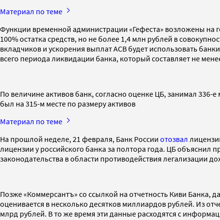
Материал по теме
Функции временной администрации «Гефеста» возложены на го
100% остатка средств, но не более 1,4 млн рублей в совокупно
вкладчиков и ускорения выплат АСВ будет использовать банки-
всего периода ликвидации банка, который составляет не менее
По величине активов банк, согласно оценке ЦБ, занимал 336-е
был на 315-м месте по размеру активов
Материал по теме
На прошлой неделе, 21 февраля, Банк России
отозвал
лицензию
лицензии у российского банка за полтора года. ЦБ объяснил 
законодательства в области противодействия легализации д
Позже «Коммерсантъ» со ссылкой на отчетность Киви Банка, д
оценивается в несколько десятков миллиардов рублей. Из от
млрд рублей. В то же время эти данные расходятся с информаци