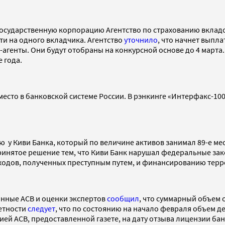
сударственную корпорацию Агентство по страхованию вкладов
сти на одного вкладчика. Агентство
уточнило
, что начнет выпл
агенты. Они будут отобраны на конкурсной основе до 4 марта.
 года.
 место в банковской системе России. В рэнкинге «Интерфакс-10
 у Киви Банка, который по величине активов занимал 89-е мес
принятое решение тем, что Киви Банк нарушал федеральные за
оходов, полученных преступным путем, и финансированию тер
анные АСВ и оценки экспертов
сообщил
, что суммарный объем
четности
следует
, что по состоянию на начало февраля объем де
ей АСВ, предоставленной газете, на дату отзыва лицензии банк