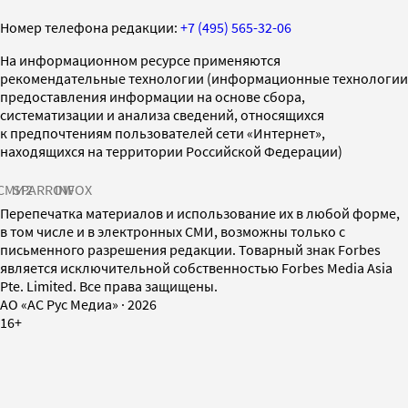
Номер телефона редакции:
+7 (495) 565-32-06
На информационном ресурсе применяются
рекомендательные технологии (информационные технологии
предоставления информации на основе сбора,
систематизации и анализа сведений, относящихся
к предпочтениям пользователей сети «Интернет»,
находящихся на территории Российской Федерации)
СМИ2
SPARROW
INFOX
Перепечатка материалов и использование их в любой форме,
в том числе и в электронных СМИ, возможны только с
письменного разрешения редакции. Товарный знак Forbes
является исключительной собственностью Forbes Media Asia
Pte. Limited. Все права защищены.
AO «АС Рус Медиа»
·
2026
16+