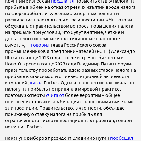
Крупный бизнес сам
предлагал
повысить ставку налога на
прибыль в обмен на отказ от резких изъятий вроде налога
на сверхприбыль и курсовых экспортных пошлин и
расширение налоговых льгот за инвестиции. «Мы готовы
обсуждать с правительством вопросы повышения налога
на прибыль при условии, что будут внятные, четкие и
достаточно системные инвестиционные налоговые
вычеты», —
говорил
глава Российского союза
промышленников и предпринимателей (РСПП) Александр
Шохин в конце 2023 года. После встречи с бизнесом в
Ново-Огареве в конце 2023 года Владимир Путин поручил
правительству проработать идею разных ставок налога на
прибыль в зависимости от инвестиционной активности
компаний,
писал
Forbes. Однако прогрессивная шкала по
налогу на прибыль не принята в мировой практике,
поэтому эксперты
считают
более вероятным общее
повышение ставки в комбинации с налоговыми вычетами
за инвестиции. Правительство, в частности, обсуждает
пониженную ставку налога на прибыль для
ограниченного числа инвестиционных проектов, говорит
источник Forbes.
Накануне выборов президент Владимир Путин
пообещал