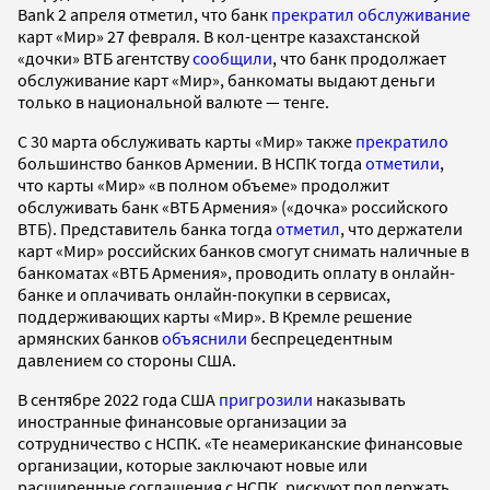
Bank 2 апреля отметил, что банк
прекратил обслуживание
карт «Мир» 27 февраля. В кол-центре казахстанской
«дочки» ВТБ агентству
сообщили
, что банк продолжает
обслуживание карт «Мир», банкоматы выдают деньги
только в национальной валюте — тенге.
С 30 марта обслуживать карты «Мир» также
прекратило
большинство банков Армении. В НСПК тогда
отметили
,
что карты «Мир» «в полном объеме» продолжит
обслуживать банк «ВТБ Армения» («дочка» российского
ВТБ). Представитель банка тогда
отметил
, что держатели
карт «Мир» российских банков смогут снимать наличные в
банкоматах «ВТБ Армения», проводить оплату в онлайн-
банке и оплачивать онлайн-покупки в сервисах,
поддерживающих карты «Мир». В Кремле решение
армянских банков
объяснили
беспрецедентным
давлением со стороны США.
В сентябре 2022 года США
пригрозили
наказывать
иностранные финансовые организации за
сотрудничество с НСПК. «Те неамериканские финансовые
организации, которые заключают новые или
расширенные соглашения с НСПК, рискуют поддержать