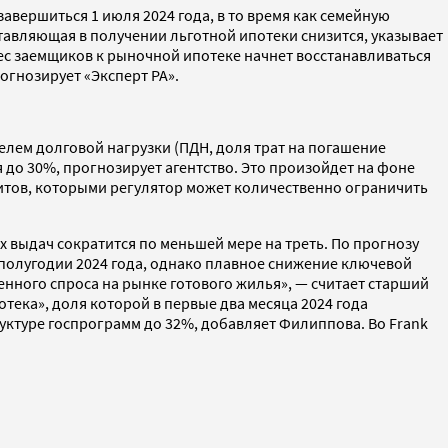
авершиться 1 июля 2024 года, в то время как семейную
ставляющая в получении льготной ипотеки снизится, указывает
рес заемщиков к рыночной ипотеке начнет восстанавливаться
огнозирует «Эксперт РА».
елем долговой нагрузки (ПДН, доля трат на погашение
я до 30%, прогнозирует агентство. Это произойдет на фоне
тов, которыми регулятор может количественно ограничить
ых выдач сократится по меньшей мере на треть. По прогнозу
полугодии 2024 года, однако плавное снижение ключевой
енного спроса на рынке готового жилья», — считает старший
ека», доля которой в первые два месяца 2024 года
руктуре госпрограмм до 32%, добавляет Филиппова. Во Frank