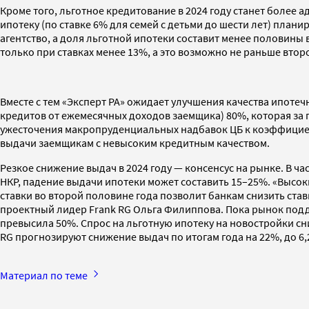
Кроме того, льготное кредитование в 2024 году станет более 
ипотеку (по ставке 6% для семей с детьми до шести лет) плани
агентство, а доля льготной ипотеки составит менее половины
только при ставках менее 13%, а это возможно не раньше втор
Вместе с тем «Эксперт РА» ожидает улучшения качества ипоте
кредитов от ежемесячных доходов заемщика) 80%, которая за п
ужесточения макропруденциальных надбавок ЦБ к коэффициен
выдачи заемщикам с невысоким кредитным качеством.
Резкое снижение выдач в 2024 году — консенсус на рынке. В ч
НКР, падение выдачи ипотеки может составить 15–25%. «Высо
ставки во второй половине года позволит банкам снизить ста
проектный лидер Frank RG Ольга Филиппова. Пока рынок подде
превысила 50%. Спрос на льготную ипотеку на новостройки сни
RG прогнозируют снижение выдач по итогам года на 22%, до 6,
Материал по теме