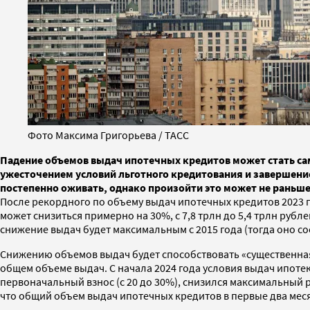
Фото Максима Григорьева / ТАСС
Падение объемов выдач ипотечных кредитов может стать сам
ужесточением условий льготного кредитования и завершение
постепенно оживать, однако произойти это может не раньше
После рекордного по объему выдач ипотечных кредитов 2023 
может снизиться примерно на 30%, с 7,8 трлн до 5,4 трлн рубл
снижение выдач будет максимальным с 2015 года (тогда оно с
Снижению объемов выдач будет способствовать «существенная
общем объеме выдач. С начала 2024 года условия выдач ипот
первоначальный взнос (с 20 до 30%), снизился максимальный ра
что общий объем выдач ипотечных кредитов в первые два месяца