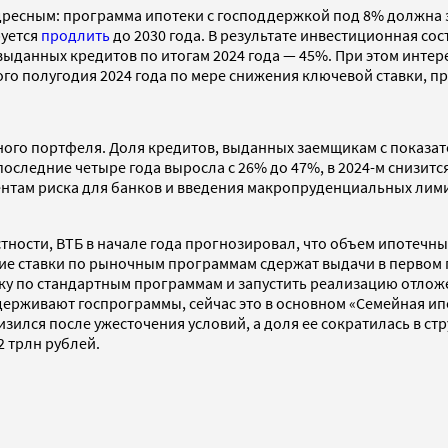
адресным: программа ипотеки с господдержкой под 8% должна з
руется
продлить
до 2030 года. В результате инвестиционная со
 выданных кредитов по итогам 2024 года — 45%. При этом инте
ого полугодия 2024 года по мере снижения ключевой ставки, пр
чного портфеля. Доля кредитов, выданных заемщикам с показат
оследние четыре года выросла с 26% до 47%, в 2024-м снизитс
там риска для банков и введения макропруденциальных лими
астности, ВТБ в начале года прогнозировал, что объем ипотечн
кие ставки по рыночным программам сдержат выдачи в первом 
вку по стандартным программам и запустить реализацию отлож
рживают госпрограммы, сейчас это в основном «Семейная ипот
зился после ужесточения условий, а доля ее сократилась в ст
2 трлн рублей.