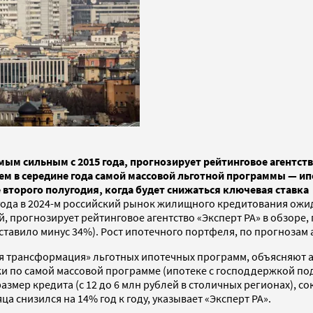
ым сильным с 2015 года, прогнозирует рейтинговое агентств
м в середине года самой массовой льготной программы — ип
 второго полугодия, когда будет снижаться ключевая ставка
года в 2024-м российский рынок жилищного кредитования ожид
ей, прогнозирует рейтинговое агентство «Эксперт РА» в обзоре
оставило минус 34%). Рост ипотечного портфеля, по прогнозам
 трансформация» льготных ипотечных программ, объясняют ав
еки по самой массовой программе (ипотеке с господдержкой п
змер кредита (с 12 до 6 млн рублей в столичных регионах), со
 снизился на 14% год к году, указывает «Эксперт РА».