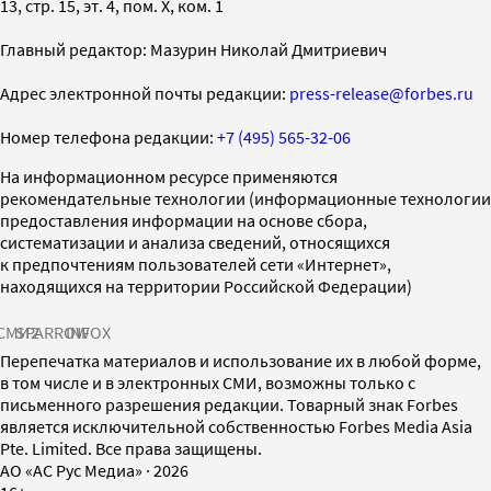
13, стр. 15, эт. 4, пом. X, ком. 1
Главный редактор: Мазурин Николай Дмитриевич
Адрес электронной почты редакции:
press-release@forbes.ru
Номер телефона редакции:
+7 (495) 565-32-06
На информационном ресурсе применяются
рекомендательные технологии (информационные технологии
предоставления информации на основе сбора,
систематизации и анализа сведений, относящихся
к предпочтениям пользователей сети «Интернет»,
находящихся на территории Российской Федерации)
СМИ2
SPARROW
INFOX
Перепечатка материалов и использование их в любой форме,
в том числе и в электронных СМИ, возможны только с
письменного разрешения редакции. Товарный знак Forbes
является исключительной собственностью Forbes Media Asia
Pte. Limited. Все права защищены.
AO «АС Рус Медиа»
·
2026