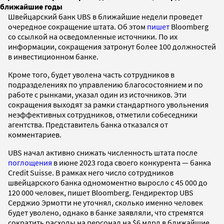
ближайшие годы
Швейцарский банк UBS в ближайшие недели проведет
очередное сокращение штата. Об этом
пишет
Bloomberg
со ссылкой на осведомленные источники. По их
информации, сокращения затронут более 100 должностей
в инвестиционном банке.
Кроме того, будет уволена часть сотрудников в
подразделениях по управлению благосостоянием и по
работе с рынками, указал один из источников. Эти
сокращения выходят за рамки стандартного увольнения
неэффективных сотрудников, отметили собеседники
агентства. Представитель банка отказался от
комментариев.
UBS начал активно снижать численность штата после
поглощения
в июне 2023 года своего конкурента — банка
Credit Suisse. В рамках него число сотрудников
швейцарского банка одномоментно выросло с 45 000 до
120 000 человек, пишет Bloomberg. Гендиректор UBS
Серджио Эрмотти не уточнял, сколько именно человек
будет уволено, однако в банке заявляли, что стремятся
сократить расходы на персонал на $6 млрд в ближайшие