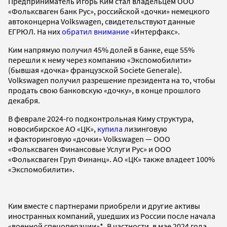
Предприниматель Игорь Ким стал владельцем ООО
«Фольксваген банк Рус», российской «дочки» немецкого
автоконцерна Volkswagen, свидетельствуют данные
ЕГРЮЛ. На них
обратил внимание
«Интерфакс».
Ким напрямую получил 45% долей в банке, еще 55%
перешли к нему через компанию «Экспомобилити»
(бывшая «дочка» французской Societe Generale).
Volkswagen получил разрешение президента на то, чтобы
продать свою банковскую «дочку», в конце прошлого
декабря.
В феврале 2024-го подконтрольная Киму структура,
новосибирское АО «ЦК»,
купила
лизинговую
и факторинговую «дочки» Volkswagen — ООО
«Фольксваген Финансовые Услуги Рус» и ООО
«Фольксваген Груп Финанц». АО «ЦК» также владеет 100%
«Экспомобилити».
Ким вместе с партнерами приобрели и другие активы
иностранных компаний, ушедших из России после начала
«военной спецоперации»*. В частности, в мае 2024 года