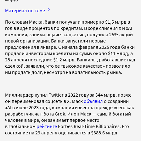
Материал по теме
По словам Маска, банки получали примерно $1,5 млрд в
год в виде процентов по кредитам. В ходе слияния Х и xAI
компания, занимающаяся соцсетью, получила 25% акций
новой организации. Банки запустили первые
предложения в январе. С начала февраля 2025 года банки
продали инвесторам кредиты на сумму около $11 млрд, а
28 апреля последние $1,2 млрд. Банкиры, работавшие над
сделкой, заявили, что ее «высокое качество» позволило
им продать долг, несмотря на волатильность рынка.
Миллиардер купил Twitter в 2022 году за $44 млрд, позже
он переименовал соцсеть в X. Маск
объявил
о создании
xAI в июле 2023 года, компания известна прежде всего как
разработчик чат-бота Grok. Илон Маск — самый богатый
человек в мире, он занимает первое место
в глобальном
рейтинге
Forbes Real-Time Billionaires. Его
состояние на 29 апреля оценивается в $388,6 млрд.