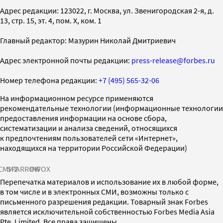
Адрес редакции: 123022, г. Москва, ул. Звенигородская 2-я, д.
13, стр. 15, эт. 4, пом. X, ком. 1
Главный редактор: Мазурин Николай Дмитриевич
Адрес электронной почты редакции:
press-release@forbes.ru
Номер телефона редакции:
+7 (495) 565-32-06
На информационном ресурсе применяются
рекомендательные технологии (информационные технологии
предоставления информации на основе сбора,
систематизации и анализа сведений, относящихся
к предпочтениям пользователей сети «Интернет»,
находящихся на территории Российской Федерации)
СМИ2
SPARROW
INFOX
Перепечатка материалов и использование их в любой форме,
в том числе и в электронных СМИ, возможны только с
письменного разрешения редакции. Товарный знак Forbes
является исключительной собственностью Forbes Media Asia
Pte. Limited. Все права защищены.