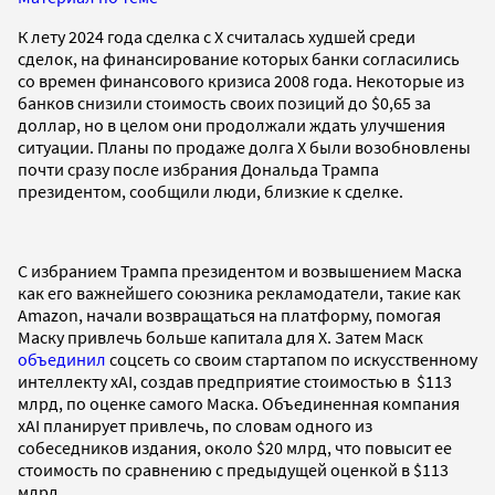
К лету 2024 года сделка с X считалась худшей среди
сделок, на финансирование которых банки согласились
со времен финансового кризиса 2008 года. Некоторые из
банков снизили стоимость своих позиций до $0,65 за
доллар, но в целом они продолжали ждать улучшения
ситуации. Планы по продаже долга X были возобновлены
почти сразу после избрания Дональда Трампа
президентом, сообщили люди, близкие к сделке.
С избранием Трампа президентом и возвышением Маска
как его важнейшего союзника рекламодатели, такие как
Amazon, начали возвращаться на платформу, помогая
Маску привлечь больше капитала для X. Затем Маск
объединил
соцсеть со своим стартапом по искусственному
интеллекту xAI, создав предприятие стоимостью в $113
млрд, по оценке самого Маска. Объединенная компания
xAI планирует привлечь, по словам одного из
собеседников издания, около $20 млрд, что повысит ее
стоимость по сравнению с предыдущей оценкой в $113
млрд.