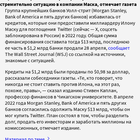
стремительно ситуацию в компании Маска, отмечает газета
Группа крупнейших банков Уолл-стрит (Morgan Stanley,
Bank of America и пять других банков) избавилась от
кредитов, которые они предоставили миллиардеру Илону
Маску для поглощения Twitter (сейчас — X, соцсеть
заблокирована в России) в 2022 году. Общая сумма
финансирования составила тогда $13 млрд, последнюю
ее часть в $1,2 млрд банки продали 28 апреля,
сообщает
The Wall Street Journal (WSJ) со ссылкой на источники,
знакомые с ситуацией.
Кредиты на $1,2 млрд были проданы по $0,98 за доллар,
рассказали собеседники газеты. «Те, кто говорит, что
никогда не стоит ставить против Илона, на этот раз,
похоже, правы», — сказал изданию Стивен Каплан,
профессор финансов в Чикагском университете. В апреле
2022 года Morgan Stanley, Bank of America и пять других
банков согласились одолжить Маску $13 млрд, чтобы он
мог купить Twitter. План состоял в том, чтобы разделить
долг, продать его инвесторам и заработать миллионы на
комиссионных, отмечает издание.
Материал по теме