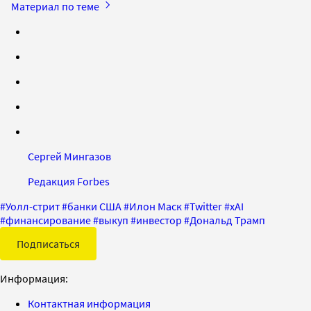
Материал по теме
Сергей Мингазов
Редакция Forbes
#
Уолл-стрит
#
банки США
#
Илон Маск
#
Twitter
#
xAI
#
финансирование
#
выкуп
#
инвестор
#
Дональд Трамп
Подписаться
Информация:
Контактная информация