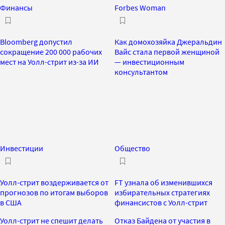
Финансы
Forbes Woman
Bloomberg допустил
Как домохозяйка Джеральдин
сокращение 200 000 рабочих
Вайс стала первой женщиной
мест на Уолл-стрит из-за ИИ
— инвестиционным
консультантом
Инвестиции
Общество
Уолл-стрит воздерживается от
FT узнала об изменившихся
прогнозов по итогам выборов
избирательных стратегиях
в США
финансистов с Уолл-стрит
Уолл-стрит не спешит делать
Отказ Байдена от участия в