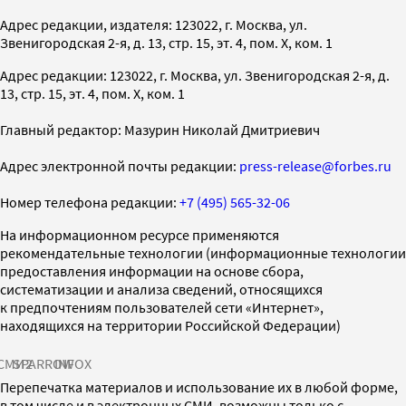
Адрес редакции, издателя: 123022, г. Москва, ул.
Звенигородская 2-я, д. 13, стр. 15, эт. 4, пом. X, ком. 1
Адрес редакции: 123022, г. Москва, ул. Звенигородская 2-я, д.
13, стр. 15, эт. 4, пом. X, ком. 1
Главный редактор: Мазурин Николай Дмитриевич
Адрес электронной почты редакции:
press-release@forbes.ru
Номер телефона редакции:
+7 (495) 565-32-06
На информационном ресурсе применяются
рекомендательные технологии (информационные технологии
предоставления информации на основе сбора,
систематизации и анализа сведений, относящихся
к предпочтениям пользователей сети «Интернет»,
находящихся на территории Российской Федерации)
СМИ2
SPARROW
INFOX
Перепечатка материалов и использование их в любой форме,
в том числе и в электронных СМИ, возможны только с