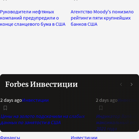
Руководители нефтяных
Агентство Moody's понизило
компаний предупредили о
рейтинги пяти крупнейших
конце сланцевого бума в США
банков США
Forbes Инвестиции
2 days ago
Инвестиции
2 days ago
Инвестиц
Цены на золото подскочили на слабых
Индикатор Bank of 
данных по занятости в США
максимальный опти
2021 года
Финансы
Инвестиции