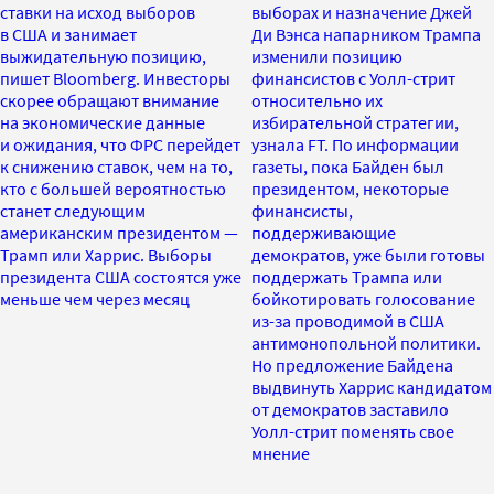
ставки на исход выборов
выборах и назначение Джей
в США и занимает
Ди Вэнса напарником Трампа
выжидательную позицию,
изменили позицию
пишет Bloomberg. Инвесторы
финансистов с Уолл-стрит
скорее обращают внимание
относительно их
на экономические данные
избирательной стратегии,
и ожидания, что ФРС перейдет
узнала FT. По информации
к снижению ставок, чем на то,
газеты, пока Байден был
кто с большей вероятностью
президентом, некоторые
станет следующим
финансисты,
американским президентом —
поддерживающие
Трамп или Харрис. Выборы
демократов, уже были готовы
президента США состоятся уже
поддержать Трампа или
меньше чем через месяц
бойкотировать голосование
из-за проводимой в США
антимонопольной политики.
Но предложение Байдена
выдвинуть Харрис кандидатом
от демократов заставило
Уолл-стрит поменять свое
мнение