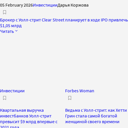
05 February 2026
Инвестиции
Дарья Коржова
Брокер с Уолл-стрит Clear Street планирует в ходе IPO привлечь
$1,05 млрд
Читать
Инвестиции
Forbes Woman
Квартальная выручка
Ведьма с Уолл-стрит: как Хетти
инвестбанков Уолл-стрит
Грин стала самой богатой
превысит $9 млрд впервые с
женщиной своего времени
2021 года