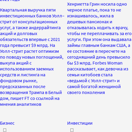
Хенриетта Грин носила одно
Квартальная выручка пяти
черное платье, пока то не
инвестиционных банков Уолл–
изнашивалось, жила в
стрит от консультационных
дешевых пансионах и
услуг, а также андеррайтинга
отказывалась ходить к врачу,
акций и долговых
чтобы не переплачивать за его
обязательств впервые с 2021
услуги. При этом она выдавала
года превысит $9 млрд. На
займы главным банкам США, а
Уолл-стрит растет оптимизм
ее состояние в пересчете на
по поводу новых поглощений,
сегодняшний день превысило
выкупа акций с
бы $3 млрд. Forbes Woman
использованием заемных
рассказывает, как девочка из
средств и листинга на
семьи китобоев стала
фондовом рынке,
«ведьмой с Уолл-стрит» и
предсказанных после
самой богатой женщиной
возвращения Трампа в Белый
своего поколения
дом, пишет FT со ссылкой на
мнения аналитиков
Бизнес
Инвестиции