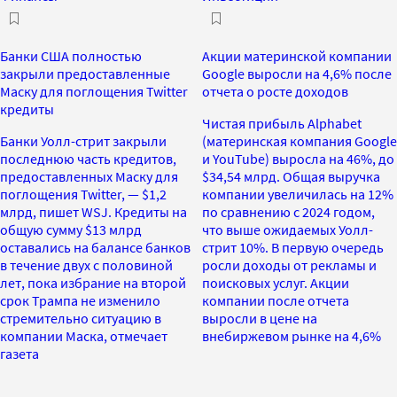
Банки США полностью
Акции материнской компании
закрыли предоставленные
Google выросли на 4,6% после
Маску для поглощения Twitter
отчета о росте доходов
кредиты
Чистая прибыль Alphabet
Банки Уолл-стрит закрыли
(материнская компания Google
последнюю часть кредитов,
и YouTube) выросла на 46%, до
предоставленных Маску для
$34,54 млрд. Общая выручка
поглощения Twitter, — $1,2
компании увеличилась на 12%
млрд, пишет WSJ. Кредиты на
по сравнению с 2024 годом,
общую сумму $13 млрд
что выше ожидаемых Уолл-
оставались на балансе банков
стрит 10%. В первую очередь
в течение двух с половиной
росли доходы от рекламы и
лет, пока избрание на второй
поисковых услуг. Акции
срок Трампа не изменило
компании после отчета
стремительно ситуацию в
выросли в цене на
компании Маска, отмечает
внебиржевом рынке на 4,6%
газета