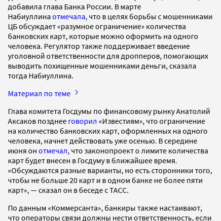
добавила глава Банка России. В марте
Набиуллина
отмечала
, что в целях борьбы с мошенниками
ЦБ обсуждает «разумное ограничение» количества
банковских карт, которые можно оформить на одного
человека. Регулятор также поддерживает введение
уголовной ответственности для дропперов, помогающих
выводить похищенные мошенниками деньги, сказала
тогда Набиуллина.
Материал по теме
Глава комитета Госдумы по финансовому рынку Анатолий
Аксаков позднее
говорил
«Известиям», что ограничение
на количество банковских карт, оформленных на одного
человека, начнет действовать уже осенью. В середине
июня он
отмечал
, что законопроект о лимите количества
карт будет внесен в Госдуму в ближайшее время.
«Обсуждаются разные варианты, но есть сторонники того,
чтобы не больше 20 карт и в одном банке не более пяти
карт», — сказал он в беседе с ТАСС.
По данным «Коммерсанта», банкиры также настаивают,
что операторы связи должны нести ответственность, если