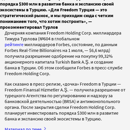
порядка $300 млн в развитие банка и экспансию своей
экосистемы в Турцию. «Для Freedom Турция — это
стратегический рынок, и мы приходим сюда с четким
пониманием того, что хотим построить», —
прокомментировал Турлов
Дочерняя компания Freedom Holding Corp. миллиардера
Тимура Турлова (№604 в глобальном
рейтинге
миллиардеров Forbes, состояние, по данным
Forbes Real-Time Billionaires на 1 июля, — $6,6 млрд)
получила разрешение одобрение на покупку 99,32%
акционерного капитала Turkish Bank A.Ş. и создание
банка в Турции. Об этом сообщили Forbes в пресс-службе
Freedom Holding Corp.
Как сказано в пресс-релизе, «дочка» Freedom в Турции —
Freedom Finansal Hizmetler A.Ş. — получила разрешение от
турецкого Агентства по регулированию и надзору за
банковской деятельностью (BRSA) и антимонопольного
органа. После закрытия сделки Freedom Holding Corp.
планирует инвестировать порядка $300 млн в развитие
банка и экспансию своей экосистемы в Турцию.
Материал по теме