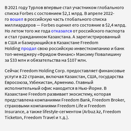
В 2021 году Турлов впервые стал участником глобального
списка Forbes с состоянием $2,1 млрд. В апреле 2022-
го
вошел
в российскую часть глобального списка
миллиардеров — Forbes оценил его состояние в $2,4 млрд.
Но летом того же года
отказался
от российского паспорта
и стал гражданином Казахстана. А зарегистрированный
в США и базирующийся в Казахстане Freedom
Holding
продал
свою российскую инвесткомпанию и банк
топ-менеджеру «Фридом Финанс» Максиму Повалишину
за $33 млн и обязательства на $107 млн.
Сейчас Freedom Holding Corp. предоставляет финансовые
услуги в 22 странах, включая Казахстан, США, государства
Евросоюза, Узбекистан, Армению. Главный
исполнительный офис находится в Нью-Йорке. В
Казахстане Freedom развивает экосистему, которая
представлена компаниями Freedom Bank, Freedom Broker,
страховыми компаниями Freedom Life и Freedom
Insurance, а также lifestyle-сегментом (Arbuz.kz, Freedom
Ticketon, Freedom Travel и т.д.).