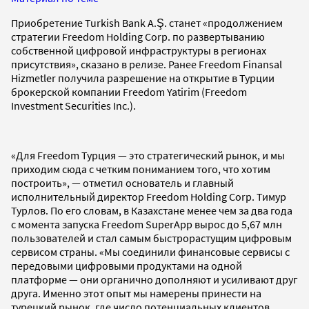
Приобретение Turkish Bank A.Ş. станет «продолжением
стратегии Freedom Holding Corp. по развертыванию
собственной цифровой инфраструктуры в регионах
присутствия», сказано в релизе. Ранее Freedom Finansal
Hizmetler получила разрешение на открытие в Турции
брокерской компании Freedom Yatirim (Freedom
Investment Securities Inc.).
«Для Freedom Турция — это стратегический рынок, и мы
приходим сюда с четким пониманием того, что хотим
построить», — отметил основатель и главный
исполнительный директор Freedom Holding Corp. Тимур
Турлов. По его словам, в Казахстане менее чем за два года
с момента запуска Freedom SuperApp вырос до 5,67 млн
пользователей и стал самым быстрорастущим цифровым
сервисом страны. «Мы соединили финансовые сервисы с
передовыми цифровыми продуктами на одной
платформе — они органично дополняют и усиливают друг
друга. Именно этот опыт мы намерены принести на
турецкий рынок, где число потенциальных клиентов