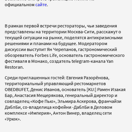
официальном
сайте
.
В рамках первой встречи рестораторы, чьи заведения
представлены на территории Москва-Сити, расскажут о
текущей ситуации на рынке, поделятся антикризисными
решениями и планами на будущее. Модератором
дискуссии выступит Ян Черепанов, гастрономический
обозреватель Forbes Life, основатель гастрономического
фестиваля в Монако, создатель telegram-канала Yan
Restoran.
Среди приглашенных гостей: Евгения Разорёнова,
территориальный управляющий рестомаркетов
OBEDBUFET, Денис Иванов, основатель [KU:] Рамен Изакая
Бар, Анастасия Мещерякова, генеральный директор и
совладелец «Кофе Пью», Эльмира Аскерова, франчайзи
ДаблБи, со-владелица кофейни -ДаблБи в Деловом
комплексе «Империя», Антон Винер, владелец сети
«Урюк».