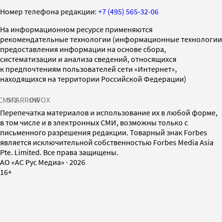
Номер телефона редакции:
+7 (495) 565-32-06
На информационном ресурсе применяются
рекомендательные технологии (информационные технологии
предоставления информации на основе сбора,
систематизации и анализа сведений, относящихся
к предпочтениям пользователей сети «Интернет»,
находящихся на территории Российской Федерации)
СМИ2
SPARROW
INFOX
Перепечатка материалов и использование их в любой форме,
в том числе и в электронных СМИ, возможны только с
письменного разрешения редакции. Товарный знак Forbes
является исключительной собственностью Forbes Media Asia
Pte. Limited. Все права защищены.
AO «АС Рус Медиа»
·
2026
16+