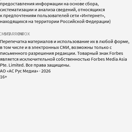
предоставления информации на основе сбора,
систематизации и анализа сведений, относящихся
к предпочтениям пользователей сети «Интернет»,
находящихся на территории Российской Федерации)
СМИ2
SPARROW
INFOX
Перепечатка материалов и использование их в любой форме,
в том числе и в электронных СМИ, возможны только с
письменного разрешения редакции. Товарный знак Forbes
является исключительной собственностью Forbes Media Asia
Pte. Limited. Все права защищены.
AO «АС Рус Медиа»
·
2026
16+