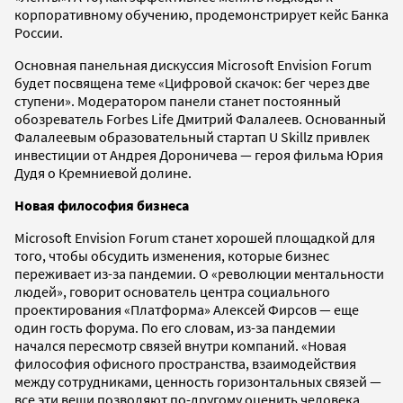
корпоративному обучению, продемонстрирует кейс Банка
России.
Основная панельная дискуссия Microsoft Envision Forum
будет посвящена теме «Цифровой скачок: бег через две
ступени». Модератором панели станет постоянный
обозреватель Forbes Life Дмитрий Фалалеев. Основанный
Фалалеевым образовательный стартап U Skillz привлек
инвестиции от Андрея Дороничева — героя фильма Юрия
Дудя о Кремниевой долине.
Новая философия бизнеса
Microsoft Envision Forum станет хорошей площадкой для
того, чтобы обсудить изменения, которые бизнес
переживает из-за пандемии. О «революции ментальности
людей», говорит основатель центра социального
проектирования «Платформа» Алексей Фирсов — еще
один гость форума. По его словам, из-за пандемии
начался пересмотр связей внутри компаний. «Новая
философия офисного пространства, взаимодействия
между сотрудниками, ценность горизонтальных связей —
все эти вещи позволяют по-другому оценить человека