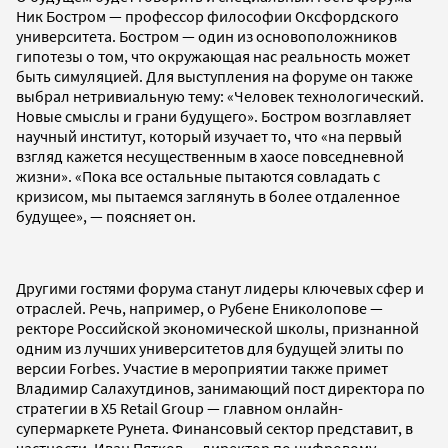
Ник Бостром — профессор философии Оксфордского
университета. Бостром — один из основоположников
гипотезы о том, что окружающая нас реальность может
быть симуляцией. Для выступления на форуме он также
выбрал нетривиальную тему: «Человек технологический.
Новые смыслы и грани будущего». Бостром возглавляет
научный институт, который изучает то, что «на первый
взгляд кажется несущественным в хаосе повседневной
жизни». «Пока все остальные пытаются совладать с
кризисом, мы пытаемся заглянуть в более отдаленное
будущее», — поясняет он.
Другими гостями форума станут лидеры ключевых сфер и
отраслей. Речь, например, о Рубене Ениколопове —
ректоре Российской экономической школы, признанной
одним из лучших университетов для будущей элиты по
версии Forbes. Участие в мероприятии также примет
Владимир Салахутдинов, занимающий пост директора по
стратегии в X5 Retail Group — главном онлайн-
супермаркете Рунета. Финансовый сектор представит, в
частности, Иван Пятков — директор по цифровому