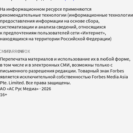
На информационном ресурсе применяются
рекомендательные технологии (информационные технологии
предоставления информации на основе сбора,
систематизации и анализа сведений, относящихся
к предпочтениям пользователей сети «Интернет»,
находящихся на территории Российской Федерации)
СМИ2
SPARROW
INFOX
Перепечатка материалов и использование их в любой форме,
в том числе и в электронных СМИ, возможны только с
письменного разрешения редакции. Товарный знак Forbes
является исключительной собственностью Forbes Media Asia
Pte. Limited. Все права защищены.
AO «АС Рус Медиа»
·
2026
16+