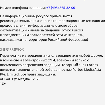
Номер телефона редакции:
+7 (495) 565-32-06
На информационном ресурсе применяются
рекомендательные технологии (информационные технологии
предоставления информации на основе сбора,
систематизации и анализа сведений, относящихся
к предпочтениям пользователей сети «Интернет»,
находящихся на территории Российской Федерации)
СМИ2
SPARROW
INFOX
Перепечатка материалов и использование их в любой форме,
в том числе и в электронных СМИ, возможны только с
письменного разрешения редакции. Товарный знак Forbes
является исключительной собственностью Forbes Media Asia
Pte. Limited. Все права защищены.
AO «АС Рус Медиа»
·
2026
16+