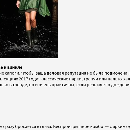
е и виниле
вые сапоги. Чтобы ваша деловая репутация не была подмочена
ллекциях 2017 года: классические парки, тренчи или пальто-х
ько в тренде, но и очень практичны, если речь идет о дождеви
 сразу бросается в глаза. Беспроигрышное комбо — с ярким 