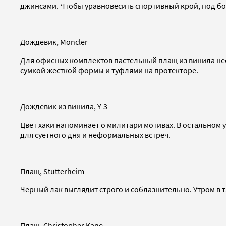
джинсами. Чтобы уравновесить спортивный крой, под б
Дождевик, Moncler
Для офисных комплектов пастельный плащ из винила не
сумкой жесткой формы и туфлями на протекторе.
Дождевик из винила, Y-3
Цвет хаки напоминает о милитари мотивах. В остальном
для суетного дня и неформальных встреч.
Плащ, Stutterheim
Черный лак выглядит строго и соблазнительно. Утром в т
Плащ, Christopher Kane