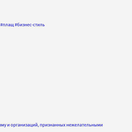
#
плащ
#
бизнес-стиль
изму и организаций, признанных нежелательными