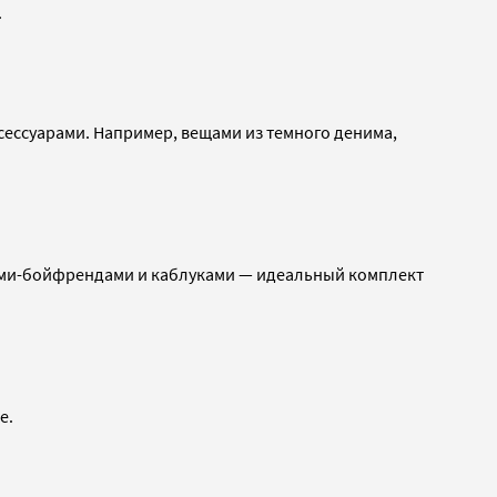
.
ессуарами. Например, вещами из темного денима,
нсами-бойфрендами и каблуками — идеальный комплект
е.