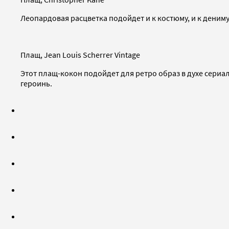
Леопардовая расцветка подойдет и к костюму, и к дениму
Плащ, Jean Louis Scherrer Vintage
Этот плащ-кокон подойдет для ретро образ в духе сериа
героинь.