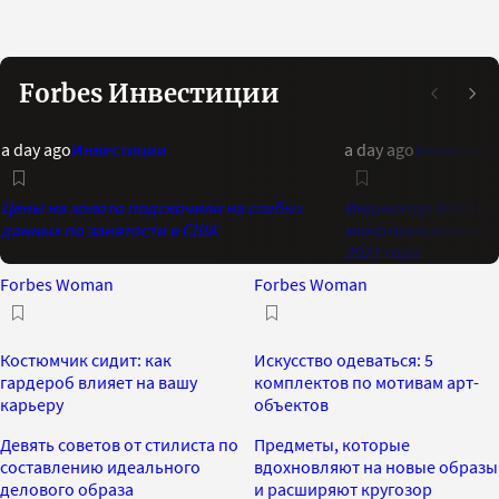
Forbes Инвестиции
a day ago
Инвестиции
a day ago
Инвестиц
Цены на золото подскочили на слабых
Индикатор Bank of 
данных по занятости в США
максимальный опти
2021 года
Forbes Woman
Forbes Woman
Костюмчик сидит: как
Искусство одеваться: 5
гардероб влияет на вашу
комплектов по мотивам арт-
карьеру
объектов
Девять советов от стилиста по
Предметы, которые
составлению идеального
вдохновляют на новые образы
делового образа
и расширяют кругозор