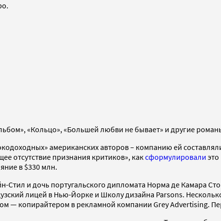
ро.
льбом», «Кольцо», «Большей любви не бывает» и другие роман
окодоходных» американских авторов – компанию ей составляли С
ее отсутствие признания критиков», как
сформулировали
это 
яние в $330 млн.
Стил и дочь португальского дипломата Норма де Камара Стон-
цузский лицей в Нью-Йорке и Школу дизайна Parsons. Нескольк
том — копирайтером в рекламной компании Grey Advertising. Пе