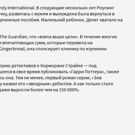
sty International. В следующие несколько лет Роулинг
чку, развелась с мужем и вынуждена была вернуться в
. Денежные пособия. Маленький ребенок. Денег хватало на
e Guardian, что «взяла выше цели». В течение многих
 и впечатляющих сумм, которые перевела на
Gingerbread, она спонсирует клинику по изучению
серию детективов о Корморане Страйке — под
шееся в свое время публиковать «Гарри Поттера», также
ь она. Тем не менее, первый роман серии, «Зов
y назвал его «звездным» дебютом. А как только стало
одажи выросли более чем на 150 000%.