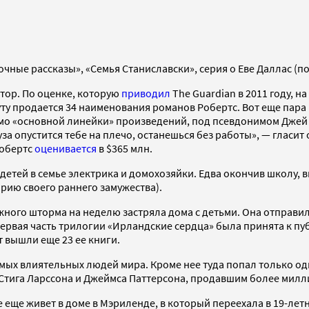
очные рассказы», «Семья Станиславски», серия о Еве Даллас (
тор. По оценке, которую
приводил
The Guardian в 2011 году, н
уту продается 34 наименования романов Робертс. Вот еще пара 
омимо «основной линейки» произведений, под псевдонимом Дже
за опустится тебе на плечо, останешься без работы», — гласит
Робертс
оценивается
в $365 млн.
детей в семье электрика и домохозяйки. Едва окончив школу, 
рию своего раннего замужества).
ежного шторма на неделю застряла дома с детьми. Она отправила
ервая часть трилогии «Ирландские сердца» была принята к пуб
т вышли еще 23 ее книги.
самых влиятельных людей мира. Кроме нее туда попал только од
е Стига Ларссона и Джеймса Паттерсона, продавшим более милл
е еще живет в доме в Мэриленде, в который переехала в 19-ле