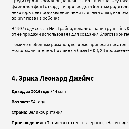
Среди героинь романов Даниэлы Стил – княжна Юсупова в
фамилией фон Готхард – и прочие дети богатых родителе
некоторых ее произведений лежит личный опыт, включая
вокруг прав на ребенка.
В 1997 году ее сын Ник Трэйна, вокалист панк-групп Link
от ее продажи использовала для создания благотворител
Помимо любовных романов, которые принесли писательни
молодых читателей. По данным базы IMDB, 23 произведе
4. Эрика Леонард Джеймс
Доход за 2016 год:
$14 млн
Возраст:
54 года
Страна:
Великобритания
Произведения:
«Пятьдесят оттенков серого», «На пятьде