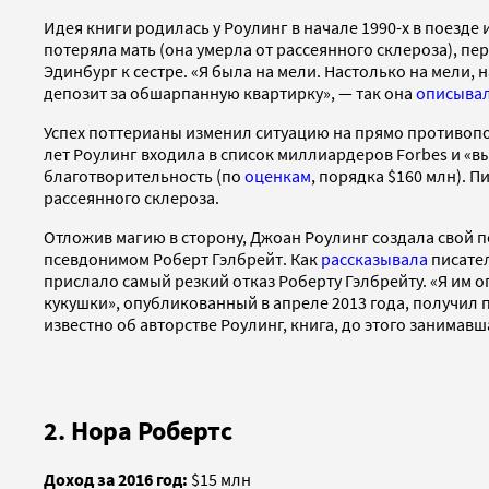
Идея книги родилась у Роулинг в начале 1990-х в поезде 
потеряла мать (она умерла от рассеянного склероза), пе
Эдинбург к сестре. «Я была на мели. Настолько на мели,
депозит за обшарпанную квартирку», — так она
описыва
Успех поттерианы изменил ситуацию на прямо противопол
лет Роулинг входила в список миллиардеров Forbes и «вы
благотворительность (по
оценкам
, порядка $160 млн). 
рассеянного склероза.
Отложив магию в сторону, Джоан Роулинг создала свой п
псевдонимом Роберт Гэлбрейт. Как
рассказывала
писател
прислало самый резкий отказ Роберту Гэлбрейту. «Я им о
кукушки», опубликованный в апреле 2013 года, получил п
известно об авторстве Роулинг, книга, до этого занимавш
2. Нора Робертс
Доход за 2016 год:
$15 млн