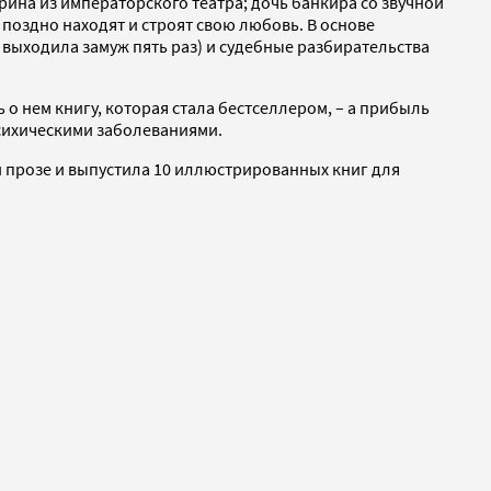
ина из императорского театра; дочь банкира со звучной
поздно находят и строят свою любовь. В основе
выходила замуж пять раз) и судебные разбирательства
ь о нем книгу, которая стала бестселлером, – а прибыль
психическими заболеваниями.
 прозе и выпустила 10 иллюстрированных книг для