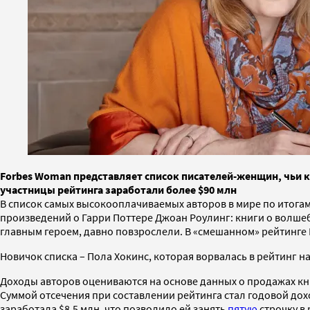
Forbes Woman представляет список писателей-женщин, чьи 
участницы рейтинга заработали более $90 млн
В список самых высокооплачиваемых авторов в мире по итогам
произведений о Гарри Поттере Джоан Роулинг: книги о волше
главным героем, давно повзрослели. В «смешанном» рейтинге 
Новичок списка – Пола Хокинс, которая ворвалась в рейтинг 
Доходы авторов оцениваются на основе данных о продажах кни
Суммой отсечения при составлении рейтинга стал годовой доход
заработала $8,5 млн, что позволило ей занять
пятую
строчку в