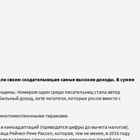
сли своим создательницам самые высокие доходы. В сумме
женщины. Номером один среди писательниц стала автор
льный доход, хотя читатели, которые росли вместе с
сь многомиллионными тиражами.
 и киноадаптаций (приводятся цифры до вычета налогов).
ца Рейчел Рене Рассел, которая, тем не менее, в 2016 году
ем ее в галерею самых успешных женщин-писателей под