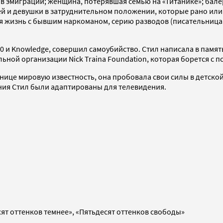
 эмиграции; женщина, потерявшая семью на «Титанике»; балер
й и девушки в затруднительном положении, которые рано или 
 жизнь с бывшим наркоманом, серию разводов (писательница 
 80 и Knowledge, совершил самоубийство. Стил написала в памят
ьной организации Nick Traina Foundation, которая борется с 
це мировую известность, она пробовала свои силы в детской
ния Стил были адаптированы для телевидения.
сят оттенков темнее», «Пятьдесят оттенков свободы»