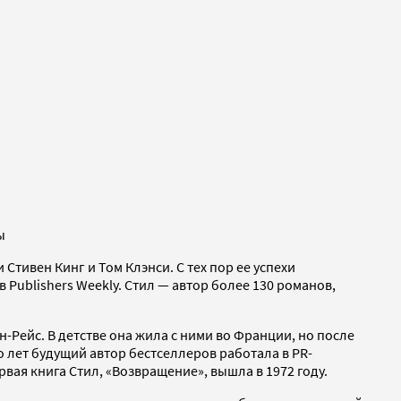
ы
тивен Кинг и Том Клэнси. С тех пор ее успехи
в Publishers Weekly. Стил — автор более 130 романов,
Рейс. В детстве она жила с ними во Франции, но после
о лет будущий автор бестселлеров работала в PR-
рвая книга Стил, «Возвращение», вышла в 1972 году.