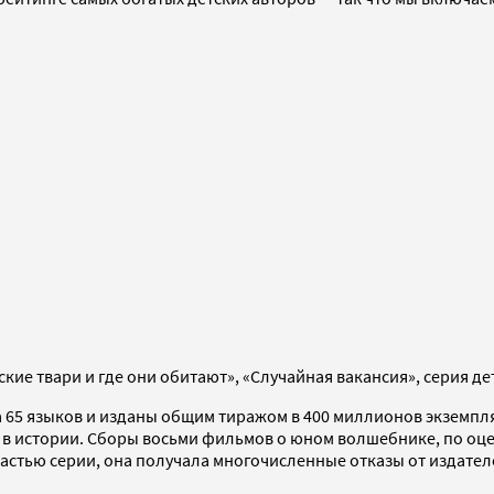
ские твари и где они обитают», «Случайная вакансия», серия д
65 языков и изданы общим тиражом в 400 миллионов экземпляр
в истории. Сборы восьми фильмов о юном волшебнике, по оценке
астью серии, она получала многочисленные отказы от издателей