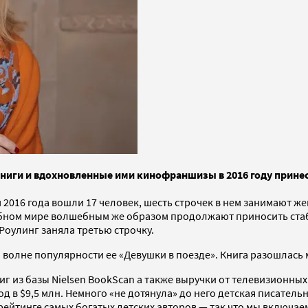
книги и вдохновленные ими кинофраншизы в 2016 году прине
 2016 года вошли 17 человек, шесть строчек в нем занимают 
бном мире волшебным же образом продолжают приносить стаби
Роулинг заняла третью строчку.
на волне популярности ее «Девушки в поезде». Книга разошла
г из базы Nielsen BookScan а также выручки от телевизионных
 в $9,5 млн. Немного «не дотянула» до него детская писательни
 рейтинге самых богатых детских авторов — так что мы включа