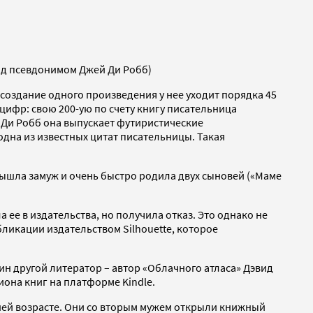
под псевдонимом Джей Ди Робб)
а создание одного произведения у нее уходит порядка 45
цифр: свою 200-ую по счету книгу писательница
й Ди Робб она выпускает футиристические
 одна из известных цитат писательницы. Такая
вышла замуж и очень быстро родила двух сыновей («Маме
 ее в издательства, но получила отказ. Это однако не
ликации издательством Silhouette, которое
ин другой литератор – автор «Облачного атласа» Дэвид
иона книг на платформе Kindle.
тней возрасте. Они со вторым мужем открыли книжный