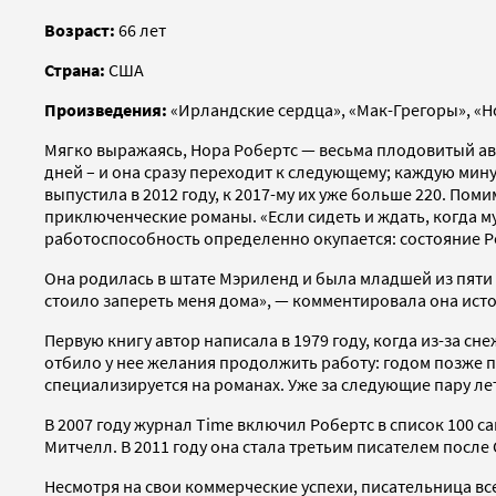
Возраст:
66 лет
Страна:
США
Произведения:
«Ирландские сердца», «Мак-Грегоры», «Н
Мягко выражаясь, Нора Робертс — весьма плодовитый ав
дней – и она сразу переходит к следующему; каждую мин
выпустила в 2012 году, к 2017-му их уже больше 220. П
приключенческие романы. «Если сидеть и ждать, когда му
работоспособность определенно окупается: состояние 
Она родилась в штате Мэриленд и была младшей из пяти 
стоило запереть меня дома», — комментировала она исто
Первую книгу автор написала в 1979 году, когда из-за сн
отбило у нее желания продолжить работу: годом позже п
специализируется на романах. Уже за следующие пару ле
В 2007 году журнал Time включил Робертс в список 100 
Митчелл. В 2011 году она стала третьим писателем посл
Несмотря на свои коммерческие успехи, писательница вс