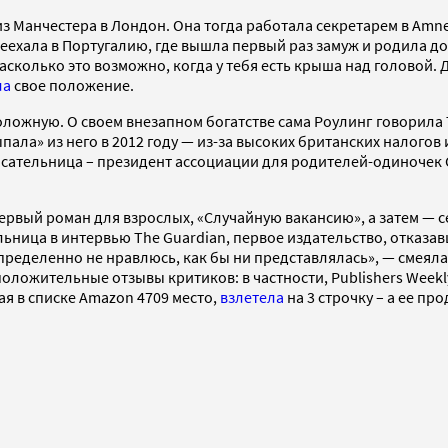
из Манчестера в Лондон. Она тогда работала секретарем в Amne
реехала в Португалию, где вышла первый раз замуж и родила до
 насколько это возможно, когда у тебя есть крыша над головой
ла
свое положение.
ожную. О своем внезапном богатстве сама Роулинг говорила Th
пала» из него в 2012 году — из-за высоких британских налогов
Писательница – президент ассоциации для родителей-одиночек 
ервый роман для взрослых, «Случайную вакансию», а затем — 
ьница в интервью The Guardian, первое издательство, отказав
пределенно не нравлюсь, как бы ни представлялась», — смеялас
оложительные отзывы критиков: в частности, Publishers Weekl
ая в списке Amazon 4709 место,
взлетела
на 3 строчку – а ее пр