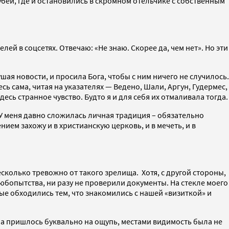
убей, где и остановились в скромном отельчике с собственным
й в соцсетях. Отвечаю: «Не знаю. Скорее да, чем нет». Но эти
шая новости, и просила Бога, чтобы с ним ничего не случилось.
ь сама, читая на указателях — Ведено, Шали, Аргун, Гудермес,
есь странное чувство. Будто я и для себя их отмаливала тогда.
 У меня давно сложилась личная традиция – обязательно
ием захожу и в христианскую церковь, и в мечеть, и в
есколько тревожно от такого зрелища. Хотя, с другой стороны,
бопытства, ни разу не проверили документы. На стекле моего
ые обходились тем, что знакомились с нашей «визиткой» и
мана пришлось буквально на ощупь, местами видимость была не