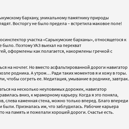
арыкумскому бархану, уникальному памятнику природы
глядят. Восторгу не было предела – встретила маковое поле!
 госинспектор участка «Сарыкумские барханы», относящегося к
е было. Поэтому УАЗ выехал на перехват
тей, оформлены как полагается, накормлены гречкой с
аться на ночлег. Но вместо асфальтированной дороги навигатор
озле родника. А утром… Ради таких моментов я и хожу в горы.
, чтобы согреть ее. Медитация, умывание в роднике, завтрак.
заться на несколько неуловимых дорожек, навигатор
правилась вниз, к мраморному карьеру. Когда я это поняла,
ыв, слева каменная стена, можно только вперед. Благо впереди
ди были. Призналась им, что заблудилась. Рабочие карьера
о на память и пожелали хорошей дороги. Счастье есть.