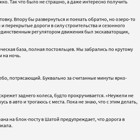
кко. Так что было не страшно, а даже интересно получить
овку. Впору бы развернуться и поехать обратно, но озеро-то
 и перекрытые дороги в силу строительства и сезонного
и единственным регулятором движения был экскаваторщик,
ческая база, полная постояльцев. Мы забрались по крутому
 на ночь.
е небо, потрясающий. Буквально за считанные минуты ярко-
скрежет заднего колеса, будто прокручивается. «Неужели не
ь в авто и трогаюсь с места. Пока не знаю, что с этим делать,
на на блок-посту в Шатой предупреждает, что дорога в
чкала.