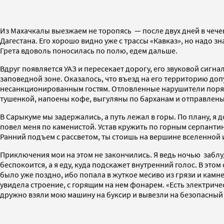
Из Махачкалы выезжаем не торопясь — после двух дней в чече
Дагестана. Его хорошо видно уже с трассы «Кавказ», но надо зн
Грета вдоволь поносилась по полю, едем дальше.
Вдруг появляется УАЗ и пересекает дорогу, его звуковой сигн
заповедной зоне. Оказалось, что въезд на его территорию до
несанкционированным гостям. Отловленные нарушители порядк
тушенкой, напоены кофе, выгуляны по барханам и отправлены
В Сарыкуме мы задержались, а путь лежал в горы. По плану, я
повел меня по каменистой. Устав кружить по горным серпантин
Ранний подъем с рассветом, ты стоишь на вершине вселенной и
Приключения мои на этом не закончились. Я ведь ночью заблу
беспокоится, а я еду, куда подскажет внутренний голос. В этом
было уже поздно, ибо попала в жуткое месиво из грязи и камн
увидела строение, с горящим на нем фонарем. «Есть электричес
дружно взяли мою машину на буксир и вывезли на безопасный 