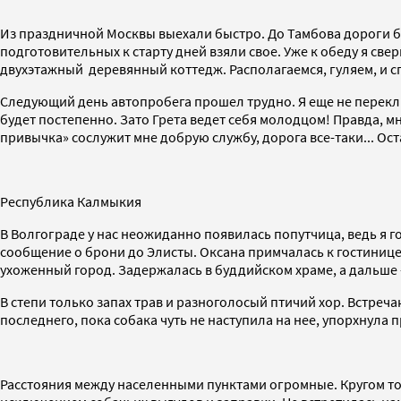
Из праздничной Москвы выехали быстро. До Тамбова дороги б
подготовительных к старту дней взяли свое. Уже к обеду я све
двухэтажный деревянный коттедж. Располагаемся, гуляем, и с
Следующий день автопробега прошел трудно. Я еще не перекл
будет постепенно. Зато Грета ведет себя молодцом! Правда, мн
привычка» сослужит мне добрую службу, дорога все-таки... О
Республика Калмыкия
В Волгограде у нас неожиданно появилась попутчица, ведь я 
сообщение о брони до Элисты. Оксана примчалась к гостинице
ухоженный город. Задержалась в буддийском храме, а дальше 
В степи только запах трав и разноголосый птичий хор. Встреч
последнего, пока собака чуть не наступила на нее, упорхнула 
Расстояния между населенными пунктами огромные. Кругом тол