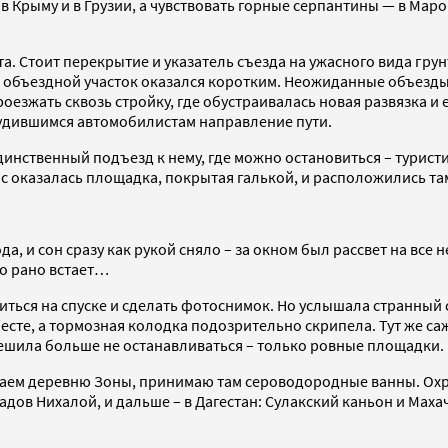
в Крыму и в Грузии, а чувствовать горные серпантины — в Маро
. Стоит перекрытие и указатель съезда на ужасного вида грунт
го объездной участок оказался коротким. Неожиданные объезды
оезжать сквозь стройку, где обустраивалась новая развязка 
удившимся автомобилистам направление пути.
инственный подъезд к нему, где можно остановиться – туристи
с оказалась площадка, покрытая галькой, и расположились там
ода, и сон сразу как рукой сняло – за окном был рассвет на вс
то рано встает…
иться на спуске и сделать фотоснимок. Но услышала странный 
сте, а тормозная колодка подозрительно скрипела. Тут же сажус
решила больше не останавливаться – только ровные площадки.
жаем деревню Зоны, принимаю там сероводородные ванны. Охра
адов Нихалой, и дальше – в Дагестан: Сулакский каньон и Маха