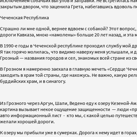
исключением собачьих выгулов и заправки. Не встретилась нам
закрытым двором, что заценила Грета, набегавшись вдоволь п
Чеченская Республика
Страшно ли мне одной, вернее вдвоем с собакой? Этот вопрос,
дороги Кавказа, мною «намолены» больше 20 лет назад, и эта м
В 1990-е годы в Чеченской республике проходил службу мой друг
Я так горячо молилась, что видимо наверху меня услышали, и д
Грозный — названия городов и сел, знакомых всей стране из св
В Грозном я намеренно заехала в главную мечеть «Сердце Чечн
заходить в храм той страны, где нахожусь. Не важно, какую ре
буддийских храм, и в синагогу.
Из Грозного через Аргун, Шали, Ведено еду к озеру Кезеной-А
картина вызывает некое ощущение защищенности — люди «при 
авто информационный лист - кто мы, с какой целью путешеств
желали хорошей дороги.
К озеру мы прибыли уже в сумерках. Дорога к нему идет в гора