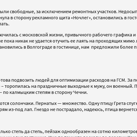
ыли свободные, за исключением ремонтных участков. Недосып
рнула в сторону рекламного щита «Ночлег», остановились в гос
пать.
ючилась с московской жизни, привычного рабочего графика и 
е пока никак не удается отучить ее лаять на проходящих мимо л
становились в Волгограде в гостинице, нам предложили более
готова подвозить людей для оптимизации расходов на ГСМ. За
 – торопилась на праздничные выходные к мужу, он военный. П
– по калмыцким степям в сторону Чечни.
аются солончаки. Пернатых — множество. Одну птицу Грета спуг
прям из-под лап. Гнездо не пострадало, надеюсь, птица вернетс
ько степь да степь, пейзаж однообразен на сотню километров