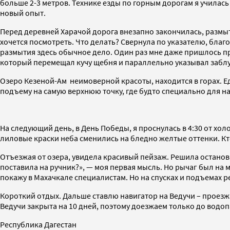
больше 2-3 метров. Технике езды по горным дорогам я училась 
новый опыт.
Перед деревней Харачой дорога внезапно закончилась, размыта
хочется посмотреть. Что делать? Свернула по указателю, бла
размытия здесь обычное дело. Один раз мне даже пришлось пр
который перемещал кучу щебня и параллельно указывал забл
Озеро Кезеной-Ам неимоверной красоты, находится в горах. Ед
подъему на самую верхнюю точку, где будто специально для на
На следующий день, в День Победы, я проснулась в 4:30 от хол
лиловые краски неба сменились на бледно желтые оттенки. К
Отъезжая от озера, увидела красивый пейзаж. Решила останов
поставила на ручник?», — моя первая мысль. Но рычаг был на ме
покажу в Махачкале специалистам. Но на спусках и подъемах 
Короткий отдых. Дальше ставлю навигатор на Ведучи – проез
Ведучи закрыта на 10 дней, поэтому доезжаем только до водоп
Республика Дагестан