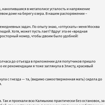
, накопившаяся в мегаполисе усталость и напряжение
тевом доме на берегу озера. В нашем распоряжении –
ежедневных задач. По опыту знаю, «отпускать» меня Москва
юдей. Хотя, может пусть лает? Вдруг эта ее «вредная
 просторный номер, чтобы двоим было удобней!
 полчаса до отъезда в приложении для попутчиков пришло
о ее рекомендации я тоже заглянула в Элисту, красивый
нула с гнезда — та, (видимо самоотверженная мать) сидела до
я.
. Так и проехали всю Калмыкию практически без остановок, за