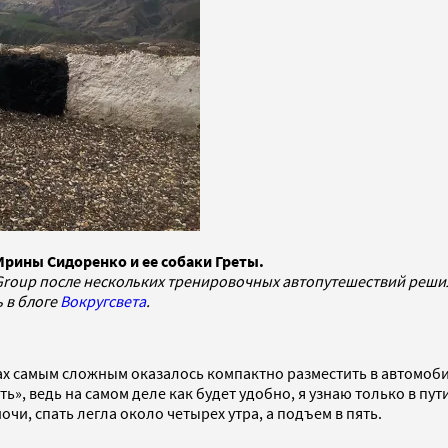
Ирины Сидоренко и ее собаки Греты.
roup после нескольких тренировочных автопутешествий решила
 в блоге
Вокругсвета
.
борах самым сложным оказалось компактно разместить в автомоб
ь», ведь на самом деле как будет удобно, я узнаю только в пут
и, спать легла около четырех утра, а подъем в пять.