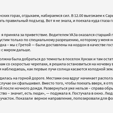
нских горах, отдыхаем, набираемся сил. В 12.00 выезжаем к С
ать правильный подъезд. Вот я не знала, и поехала куда глаза 
ал я приняла за приветствие. Водителем УАЗа оказался старший
пустим только по специальному разрешению, которому у меня н
а – мы с Гретой — были доставлены на кордон в качестве гос
 с миром дальше.
 должна была добраться до темноты в поселок Хунзах и там ост
ам со скоростью черепахи, я решила остановиться на ночевку в
 наблюдаешь, как первые лучи солнца касаются холодной земли
дилась на горной дороге. Местами она вдруг начинает распол
 случае он сфальшивил. Вместо того, чтобы поехать вверх, я от
ей после ночного дождя. Развернуться уже нельзя – справа обр
тво – значит, есть люди», — подумала я. Постучала в окно. Лю
участок. Показали верное направление, попозировали для фот