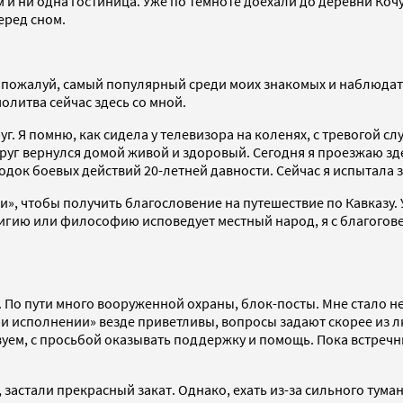
 и ни одна гостиница. Уже по темноте доехали до деревни Коч
еред сном.
 пожалуй, самый популярный среди моих знакомых и наблюдателе
олитва сейчас здесь со мной.
. Я помню, как сидела у телевизора на коленях, с тревогой слу
руг вернулся домой живой и здоровый. Сегодня я проезжаю здес
одок боевых действий 20-летней давности. Сейчас я испытала зд
и», чтобы получить благословение на путешествие по Кавказу.
лигию или философию исповедует местный народ, я с благоговен
м. По пути много вооруженной охраны, блок-посты. Мне стало н
исполнении» везде приветливы, вопросы задают скорее из лю
уем, с просьбой оказывать поддержку и помощь. Пока встречн
х, застали прекрасный закат. Однако, ехать из-за сильного ту