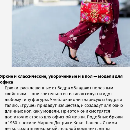
Яркие и классические, укороченные и в пол — модели для
офиса
Брюки, расклешенные от бедра обладают полезным
свойством — они зрительно вытягивая силуэт и идут
любому типу фигуры. У «яблока» они «нарисуют» бедра и
талию, «груше» придадут изящества, и создадут иллюзию
длинных ног, как у модели. При этом они смотрятся
достаточно строго для офисной жизни. Подобные брюки
в 1930-х носили Марлен Дитрих и Коко Шанель. С ними
легко создать идеальный деловой комплект: нитка