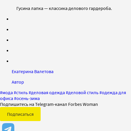
Гусина лапка — классика делового гардероба.
Екатерина Валетова
Автор
#
мода
#
стиль
#
деловая одежда
#
деловой стиль
#
одежда для
офиса
#
осень-зима
Подпишитесь на Telegram-канал Forbes Woman
Подписаться