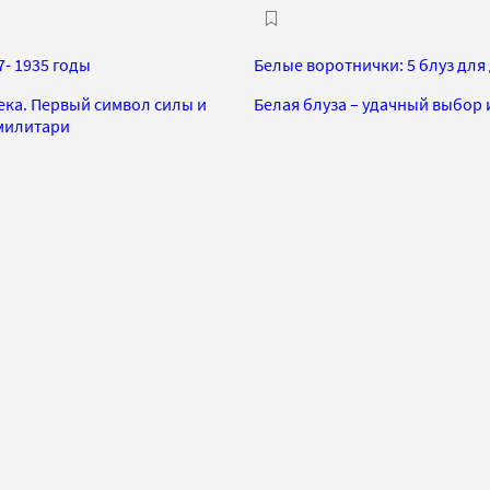
- 1935 годы
Белые воротнички: 5 блуз дл
ека. Первый символ силы и
Белая блуза – удачный выбор 
 милитари