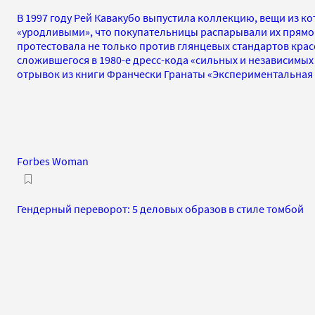
В 1997 году Рей Кавакубо выпустила коллекцию, вещи из к
«уродливыми», что покупательницы распарывали их прямо 
протестовала не только против глянцевых стандартов крас
сложившегося в 1980-е дресс-кода «сильных и независимы
отрывок из книги Франчески Гранаты «Экспериментальная
Forbes Woman
Гендерный переворот: 5 деловых образов в стиле томбой