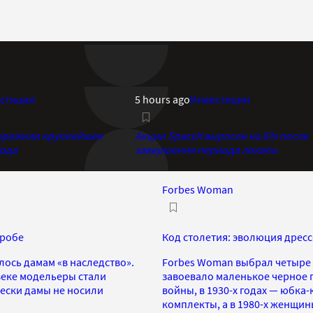
стиции
5 hours ago
Инвестиции
 пережили крупнейшее
Акции SpaceX выросли на 6% после
года
завершения периода локапа
Forbes Woman
еробе
Код столетия: эволюция дрес
лось дамам «в наследство».
Forbes Woman выбрал четыре 
веке модельеры стали
завоевало маленькое черное 
ески дамы не носили
войны, в 1930-х годах — юбка
комплекты, а в 1980-х женщи