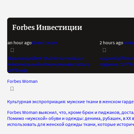
Forbes Инвестиции
an hour ago
Инвестиции
2 hours ago
Инве
Индикатор Bank of America показал
Акции Fujifilm
максимальный оптимизм инвесторов с
падение с 1974 
2021 года
Forbes Woman
Культурная экспроприация: мужские ткани в женском гард
Forbes Woman выяснил, что, кроме брюк и пиджаков, доста
Помимо «мужской» обуви и одежды: денима, рубашек, в XX 
использовать для женской одежды ткани, которые историч