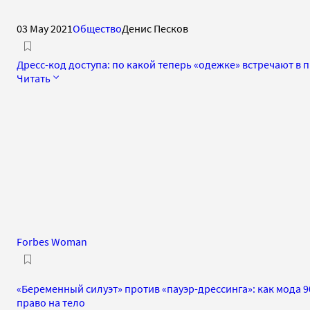
03 May 2021
Общество
Денис Песков
Дресс-код доступа: по какой теперь «одежке» встречают в
Читать
Forbes Woman
«Беременный силуэт» против «пауэр-дрессинга»: как мода 
право на тело