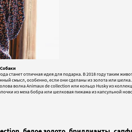
 Собаки
ода станет отличная идея для подарка. В 2018 году таким живо
енный смысл, особенно, если они сделаны из золота или шелк
лова волка Animaux de collection или кольцо Husky из коллекц
апочки из меха бобра или шелковая пижама из капсульной нов
lection, белое золото, бриллианты, сап