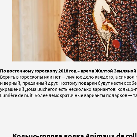
По восточному гороскопу 2018 год – время Желтой Земляной
Верить в гороскопы или нет — личное дело каждого, а символ г
и верный, преданный друг. Поэтому подарки будут нести особ
украшений Дома Bucheron есть несколько вариантов: кольцо-го
Lumière de nuit. Более демократичные варианты подарков — т
Кольцо-голова волка Animaux de col