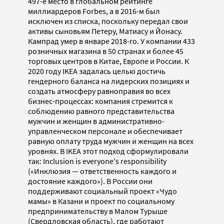
497-е место в глобальном рейтинге
миллиардеров Forbes, а в 2016-м был
исключен из списка, поскольку передал свои
активы сыновьям Петеру, Матиасу и Йонасу.
Кампрад умер в январе 2018-го. У компании 433
розничных магазина в 50 странах и более 45
торговых центров в Китае, Европе и России. К
2020 году IKEA задалась целью достичь
гендерного баланса на лидерских позициях и
создать атмосферу равноправия во всех
бизнес-процессах: компания стремится к
соблюдению равного представительства
мужчин и женщин в административно-
управленческом персонале и обеспечивает
равную оплату труда мужчин и женщин на всех
уровнях. В IKEA этот подход сформулировали
так: Inclusion is everyone's responsibility
(«Инклюзия — ответственность каждого и
достояние каждого»). В России они
поддерживают социальный проект «Чудо
мамы» в Казани и проект по социальному
предпринимательству в Малом Турыше
(Свердловская область), где работают