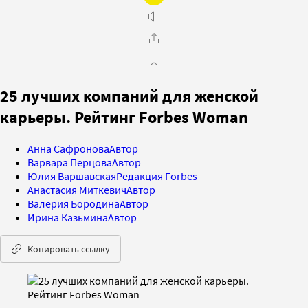
25 лучших компаний для женской
карьеры. Рейтинг Forbes Woman
Анна Сафронова
Автор
Варвара Перцова
Автор
Юлия Варшавская
Редакция Forbes
Анастасия Миткевич
Автор
Валерия Бородина
Автор
Ирина Казьмина
Автор
Копировать ссылку