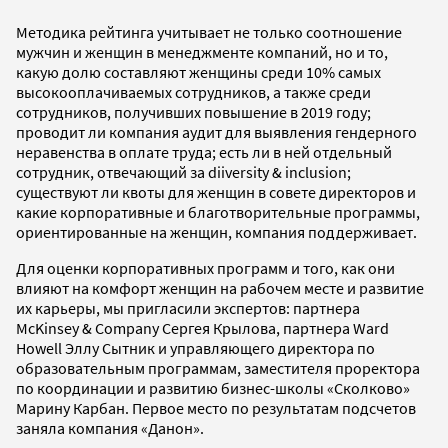
Методика рейтинга учитывает не только соотношение
мужчин и женщин в менеджменте компаний, но и то,
какую долю составляют женщины среди 10% самых
высокооплачиваемых сотрудников, а также среди
сотрудников, получивших повышение в 2019 году;
проводит ли компания аудит для выявления гендерного
неравенства в оплате труда; есть ли в ней отдельный
сотрудник, отвечающий за diiversity & inclusion;
существуют ли квоты для женщин в совете директоров и
какие корпоративные и благотворительные программы,
ориентированные на женщин, компания поддерживает.
Для оценки корпоративных программ и того, как они
влияют на комфорт женщин на рабочем месте и развитие
их карьеры, мы пригласили экспертов: партнера
McKinsey & Company Сергея Крылова, партнера Ward
Howell Эллу Сытник и управляющего директора по
образовательным программам, заместителя проректора
по координации и развитию бизнес-школы «Сколково»
Марину Карбан. Первое место по результатам подсчетов
заняла компания «Данон».