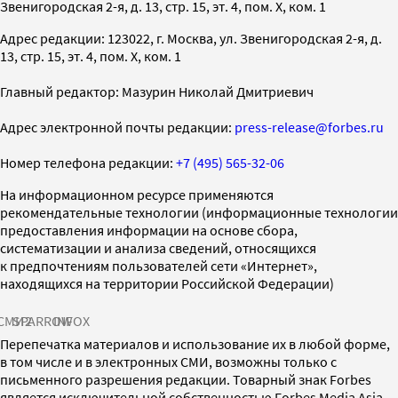
Звенигородская 2-я, д. 13, стр. 15, эт. 4, пом. X, ком. 1
Адрес редакции: 123022, г. Москва, ул. Звенигородская 2-я, д.
13, стр. 15, эт. 4, пом. X, ком. 1
Главный редактор: Мазурин Николай Дмитриевич
Адрес электронной почты редакции:
press-release@forbes.ru
Номер телефона редакции:
+7 (495) 565-32-06
На информационном ресурсе применяются
рекомендательные технологии (информационные технологии
предоставления информации на основе сбора,
систематизации и анализа сведений, относящихся
к предпочтениям пользователей сети «Интернет»,
находящихся на территории Российской Федерации)
СМИ2
SPARROW
INFOX
Перепечатка материалов и использование их в любой форме,
в том числе и в электронных СМИ, возможны только с
письменного разрешения редакции. Товарный знак Forbes
является исключительной собственностью Forbes Media Asia