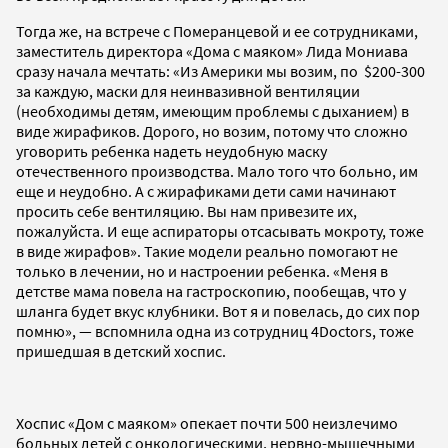
Тогда же, на встрече с Померанцевой и ее сотрудниками,
заместитель директора «Дома с маяком» Лида Мониава
сразу начала мечтать: «Из Америки мы возим, по $200-300
за каждую, маски для неинвазивной вентиляции
(необходимы детям, имеющим проблемы с дыханием) в
виде жирафиков. Дорого, но возим, потому что сложно
уговорить ребенка надеть неудобную маску
отечественного производства. Мало того что больно, им
еще и неудобно. А с жирафиками дети сами начинают
просить себе вентиляцию. Вы нам привезите их,
пожалуйста. И еще аспираторы отсасывать мокроту, тоже
в виде жирафов». Такие модели реально помогают не
только в лечении, но и настроении ребенка. «Меня в
детстве мама повела на гастроскопию, пообещав, что у
шланга будет вкус клубники. Вот я и повелась, до сих пор
помню», — вспомнила одна из сотрудниц 4Doctors, тоже
пришедшая в детский хоспис.
Хоспис «Дом с маяком» опекает почти 500 неизлечимо
больных детей с онкологическими, нервно-мышечными