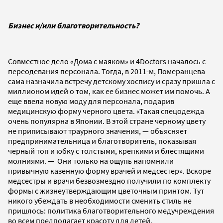
Бизнес и/или благотворительность?
Совместное дело «Дома с маяком» и 4Doctors началось с
переодевания персонала. Тогда, в 2011-м, Померанцева
сама назначила встречу детскому хоспису и сразу пришла с
миллионом идей о том, как ее бизнес может им помочь. А
еще ввела новую моду для персонала, подарив
медицинскую форму черного цвета. «Такая спецодежда
очень популярна в Японии. В этой стране черному цвету
не приписывают траурного значения, — объясняет
предпринимательница и благотворитель, показывая
черный топ и юбку с толстыми, крепкими и блестящими
молниями. — Они только на ощупь напомнили
привычную казенную форму врачей и медсестер». Вскоре
медсестры и врачи безвозмездно получили по комплекту
формы с жизнеутверждающим цветочным принтом. Тут
никого убеждать в необходимости сменить стиль не
пришлось: политика благотворительного медучреждения
во всем предполагает красоту для детей.