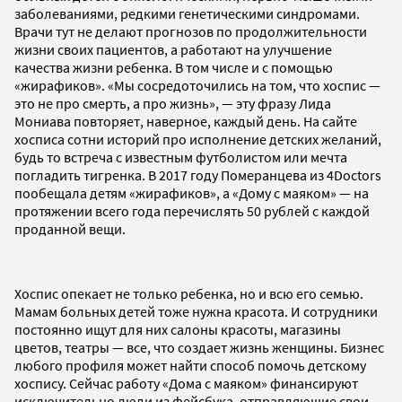
заболеваниями, редкими генетическими синдромами.
Врачи тут не делают прогнозов по продолжительности
жизни своих пациентов, а работают на улучшение
качества жизни ребенка. В том числе и с помощью
«жирафиков». «Мы сосредоточились на том, что хоспис —
это не про смерть, а про жизнь», — эту фразу Лида
Мониава повторяет, наверное, каждый день. На сайте
хосписа сотни историй про исполнение детских желаний,
будь то встреча с известным футболистом или мечта
погладить тигренка. В 2017 году Померанцева из 4Doctors
пообещала детям «жирафиков», а «Дому с маяком» — на
протяжении всего года перечислять 50 рублей с каждой
проданной вещи.
Хоспис опекает не только ребенка, но и всю его семью.
Мамам больных детей тоже нужна красота. И сотрудники
постоянно ищут для них салоны красоты, магазины
цветов, театры — все, что создает жизнь женщины. Бизнес
любого профиля может найти способ помочь детскому
хоспису. Сейчас работу «Дома с маяком» финансируют
исключительно люди из фейсбука, отправляющие свои