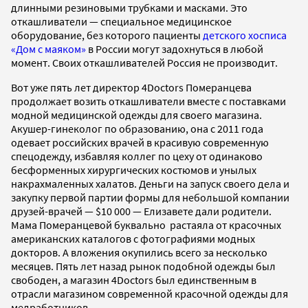
длинными резиновыми трубками и масками. Это
откашливатели — специальное медицинское
оборудование, без которого пациенты
детского хосписа
«Дом с маяком»
в России могут задохнуться в любой
момент. Своих откашливателей Россия не производит.
Вот уже пять лет директор 4Doctors Померанцева
продолжает возить откашливатели вместе с поставками
модной медицинской одежды для своего магазина.
Акушер-гинеколог по образованию, она с 2011 года
одевает российских врачей в красивую современную
спецодежду, избавляя коллег по цеху от одинаково
бесформенных хирургических костюмов и унылых
накрахмаленных халатов. Деньги на запуск своего дела и
закупку первой партии формы для небольшой компании
друзей-врачей — $10 000 — Елизавете дали родители.
Мама Померанцевой буквально растаяла от красочных
американских каталогов с фотографиями модных
докторов. А вложения окупились всего за несколько
месяцев. Пять лет назад рынок подобной одежды был
свободен, а магазин 4Doctors был единственным в
отрасли магазином современной красочной одежды для
медработников.