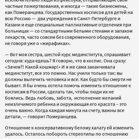
частные пожертвования, и иногда — такие бизнесмены,
как Померанцева. Государственных хосписов для детей на
всю Россию — два учреждения в Санкт-Петербурге и
Казани и еще специальные паллиативные отделения при
больницах — со стандартными белыми стенами и запахом
лекарств, часто совсем без современного оборудования,
не говоря уже о «жирафиках».
— Вот моя сестра, шестой курс мединститута, спрашивает
сегодня: куда едешь? Я говорю, что в хоспис. Она сразу:
«Зачем?! Какой кошмар!» И я же сама заканчивала
мединститут, все это помню. Нас учили только так: вы
должны вылечить человека и все. Как будто бы смерти не
бывает. Я бы очень хотела помочь изменить отношение к
хосписам в России, сделать так, чтобы люди их не
боялись. Ведь любовь, забота, исполнение желаний
неизлечимого ребенка и окружающая его красота – это
очень важно. Когда каждая минута на счету, важны все
детали, — говорит Померанцева.
Отношение к консервативному белому халату ей изменить
удалось. Осталось побороть стереотипы по отношению