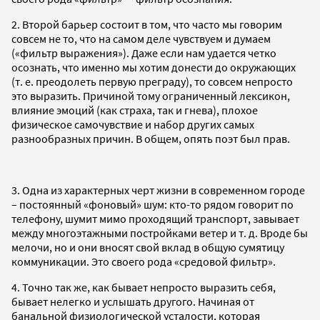
2. Второй барьер состоит в том, что часто мы говорим
совсем не то, что на самом деле чувствуем и думаем
(«фильтр выражения»). Даже если нам удается четко
осознать, что именно мы хотим донести до окружающих
(т. е. преодолеть первую преграду), то совсем непросто
это выразить. Причиной тому ограниченный лексикон,
влияние эмоций (как страха, так и гнева), плохое
физическое самочувствие и набор других самых
разнообразных причин. В общем, опять поэт был прав.
3. Одна из характерных черт жизни в современном городе
– постоянный «фоновый» шум: кто-то рядом говорит по
телефону, шумит мимо проходящий транспорт, завывает
между многоэтажными постройками ветер и т. д. Вроде бы
мелочи, но и они вносят свой вклад в общую сумятицу
коммуникации. Это своего рода «средовой фильтр».
4. Точно так же, как бывает непросто выразить себя,
бывает нелегко и услышать другого. Начиная от
банальной физиологической усталости, которая