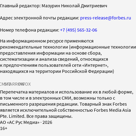
Главный редактор: Мазурин Николай Дмитриевич
Адрес электронной почты редакции:
press-release@forbes.ru
Номер телефона редакции:
+7 (495) 565-32-06
На информационном ресурсе применяются
рекомендательные технологии (информационные технологии
предоставления информации на основе сбора,
систематизации и анализа сведений, относящихся
к предпочтениям пользователей сети «Интернет»,
находящихся на территории Российской Федерации)
СМИ2
SPARROW
INFOX
Перепечатка материалов и использование их в любой форме,
в том числе и в электронных СМИ, возможны только с
письменного разрешения редакции. Товарный знак Forbes
является исключительной собственностью Forbes Media Asia
Pte. Limited. Все права защищены.
AO «АС Рус Медиа»
·
2026
16+