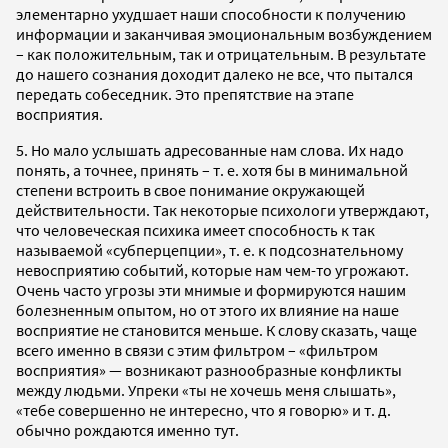
элементарно ухудшает наши способности к получению
информации и заканчивая эмоциональным возбуждением
– как положительным, так и отрицательным. В результате
до нашего сознания доходит далеко не все, что пытался
передать собеседник. Это препятствие на этапе
восприятия.
5. Но мало услышать адресованные нам слова. Их надо
понять, а точнее, принять – т. е. хотя бы в минимальной
степени встроить в свое понимание окружающей
действительности. Так некоторые психологи утверждают,
что человеческая психика имеет способность к так
называемой «субперцепции», т. е. к подсознательному
невосприятию событий, которые нам чем-то угрожают.
Очень часто угрозы эти мнимые и формируются нашим
болезненным опытом, но от этого их влияние на наше
восприятие не становится меньше. К слову сказать, чаще
всего именно в связи с этим фильтром – «фильтром
восприятия» — возникают разнообразные конфликты
между людьми. Упреки «ты не хочешь меня слышать»,
«тебе совершенно не интересно, что я говорю» и т. д.
обычно рождаются именно тут.