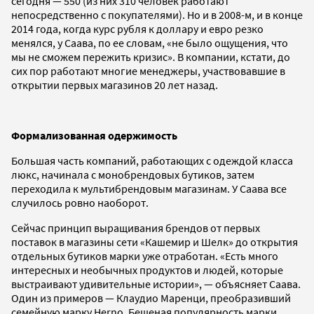
сегодня — 550 (из них 310 человек работают
непосредственно с покупателями). Но и в 2008-м, и в конце
2014 года, когда курс рубля к доллару и евро резко
менялся, у Саава, по ее словам, «не было ощущения, что
мы не сможем пережить кризис». В компании, кстати, до
сих пор работают многие менеджеры, участвовавшие в
открытии первых магазинов 20 лет назад.
Формализованная одержимость
Большая часть компаний, работающих с одеждой класса
люкс, начинала с монобрендовых бутиков, затем
переходила к мультибрендовым магазинам. У Саава все
случилось ровно наоборот.
Сейчас принцип выращивания брендов от первых
поставок в магазины сети «Кашемир и Шелк» до открытия
отдельных бутиков марки уже отработан. «Есть много
интересных и необычных продуктов и людей, которые
выстраивают удивительные истории», — объясняет Саава.
Один из примеров — Клаудио Маренци, преобразивший
семейную марку Herno. Бешеная популярность марки