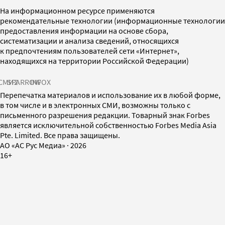
На информационном ресурсе применяются
рекомендательные технологии (информационные технологии
предоставления информации на основе сбора,
систематизации и анализа сведений, относящихся
к предпочтениям пользователей сети «Интернет»,
находящихся на территории Российской Федерации)
СМИ2
SPARROW
INFOX
Перепечатка материалов и использование их в любой форме,
в том числе и в электронных СМИ, возможны только с
письменного разрешения редакции. Товарный знак Forbes
является исключительной собственностью Forbes Media Asia
Pte. Limited. Все права защищены.
AO «АС Рус Медиа»
·
2026
16+