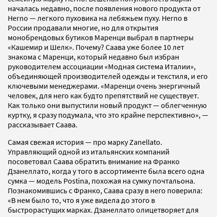
началась недавно, после появления нового продукта от
Herno — легкого пуховика на лебяжьем пуху. Herno в
России продавали многие, но для открытия
монобрендовых бутиков Маренци выбрал в партнеры
«Кашемир и Шелк». Почему? Саава уже более 10 лет
знакома с Маренци, который недавно был избран
руководителем ассоциации «Модная система Италии»,
объединяющей производителей одежды и текстиля, и его
ключевыми менеджерами. «Маренци очень энергичный
человек, для него как будто препятствий не существует.
Как только они выпустили новый продукт — облегченную
куртку, я сразу подумала, что это крайне перспективно», —
рассказывает Саава.
Самая свежая история — про марку Zanellato.
Управляющий одной из итальянских компаний
посоветовал Саава обратить внимание на Франко
Дзанеллато, когда у того в ассортименте была всего одна
сумка — модель Postina, похожая на сумку почтальона.
Познакомившись с Франко, Саава сразу в него поверила:
«В нем было то, что я уже видела до этого в
быстрорастущих марках. Дзанеллато олицетворяет для