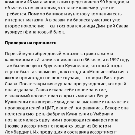
компании 46 магазинов, в них представлено 90 брендов, и
объяснять покупателям, что такое кашемир, уже не
требуется. Помимо бутиков и аутлетов у компании есть
интернет-магазин. А в развитии бизнеса участвует уже
второе поколение — сын основательницы Дмитрий Саава
курирует финансовый блок.
Проверка на прочность
Первый мультибрендовый магазин с трикотажем и
кашемиром из Италии занимал всего 36 кв. м, и в 1997 году
там были вещи от Брунелло Кучинелли, который тогда
еще не был так знаменит, как сегодня. «Многие события в
жизни происходят по воле случая», — говорит Виктория
Саава. После закрытия журнала про рукоделие, который
она издавала, Саава искала себе новое занятие,
и знакомый посоветовал открыть магазин. Вещи
Кучинелли она впервые увидела на выставке итальянских
производителей в ЦМТ, и они ей понравились. Вскоре она
полетела смотреть фабрику Кучинелли в Умбрии и
познакомилась с другими производителями региона
(позже в ассортименте появятся вещи из Венето и
Ломбардии). Их продукция и составила ассортимент