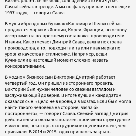
Бизнес растет. «Я не знаю, совпадение это или чутье.
Casual сейчас в тренде. А мы по факту пришли в него еще в
1997 году», — говорит Саава.
В мультибрендовых бутиках «Кашемир и Шелк» сейчас
продаются марки из Японии, Кореи, Франции, но основу
ассортимента по-прежнему составляют производители
Италии. Как отмечает Дмитрий Саава, важна не страна
производства, а то, подходит ли та или иная марка по
уровню качества и стилистике. Например, вещи
Кучинелли в настоящий момент сложно назвать
консервативными.
В модном бизнесе сын Виктории Дмитрий работает
четвертый год. Он пришел из стороннего проекта.
Виктории был нужен человек со свежим взглядом и
заслуживающий доверия. В итоге лучшим кандидатом
оказался сын. «Дело не в крови, а в мозгах. Если бы я могла
найти такого человека на стороне, взяла бы
постороннего», — говорит Саава. Свежий взгляд Дмитрия
действительно оказался полезен: произвели структурные
изменения, некоторых сотрудников оценили иначе, чем
привыкли. В 2014 и 2015 годах пришлось закрыть