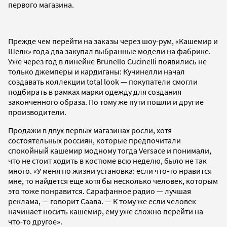
первого магазина.
Прежде чем перейти на заказы через шоу-рум, «Кашемир и
Шелк» года два закупал выбранные модели на фабрике.
Уже через год в линейке Brunello Cucinelli появились не
только джемперы и кардиганы: Кучинелли начал
создавать коллекции total look — покупатели смогли
подбирать в рамках марки одежду для создания
законченного образа. По тому же пути пошли и другие
производители.
Продажи в двух первых магазинах росли, хотя
состоятельных россиян, которые предпочитали
спокойный кашемир модному тогда Versaсe и понимали,
что не стоит ходить в костюме всю неделю, было не так
много. «У меня по жизни установка: если что-то нравится
мне, то найдется еще хотя бы несколько человек, которым
это тоже понравится. Сарафанное радио — лучшая
реклама, — говорит Саава. — К тому же если человек
начинает носить кашемир, ему уже сложно перейти на
что-то другое».