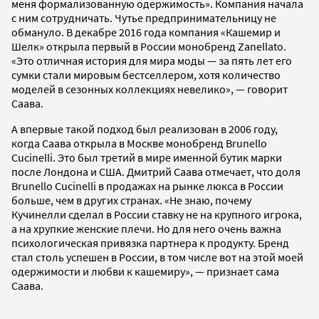
меня формализованную одержимость». Компания начала
с ним сотрудничать. Чутье предпринимательницу не
обмануло. В декабре 2016 года компания «Кашемир и
Шелк» открыла первый в России монобренд Zanellato.
«Это отличная история для мира моды — за пять лет его
сумки стали мировым бестселлером, хотя количество
моделей в сезонных коллекциях невелико», — говорит
Саава.
А впервые такой подход был реализован в 2006 году,
когда Саава открыла в Москве монобренд Brunello
Cucinelli. Это был третий в мире именной бутик марки
после Лондона и США. Дмитрий Саава отмечает, что доля
Brunello Cucinelli в продажах на рынке люкса в России
больше, чем в других странах. «Не знаю, почему
Кучинелли сделал в России ставку не на крупного игрока,
а на хрупкие женские плечи. Но для него очень важна
психологическая привязка партнера к продукту. Бренд
стал столь успешен в России, в том числе вот на этой моей
одержимости и любви к кашемиру», — признает сама
Саава.